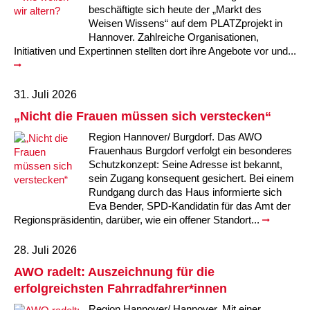
beschäftigte sich heute der „Markt des
Weisen Wissens“ auf dem PLATZprojekt in
Ältere Menschen
Online Pflege- und Seniorenberatung
Helfende Hände
Beratungsangebote
Jugendwohnen im Stadtteil
Ortsverein Arnum
Ortsverein Godshorn
Kindertagesstätte Freytagstraße
Kindertagesstätte Elmstraße / Familienzentrum
Kindertagesstätte Pfarrlandplatz
Kindertagesstätte Mühenkamp / Familienzentrum
Life Kinetik
Hannover. Zahlreiche Organisationen,
Initiativen und Expertinnen stellten dort ihre Angebote vor und...
Kindertagesstätte Freudenthalstraße /
Kindertagesstätte Petermannstraße /
Migration
Pflege und Wohnen
Behördenbegleitung und Formularausfüllhilfe
Ortsverein Barsinghausen
Ortsverein Garbsen
Kindertagesstätte Gehägestraße
Kindertagesstätte Rosenbergstraße
Yoga mit Baby
Familienzentrum
Familienzentrum
Kindertagesstätte Gottfried-Keller-Straße /
Kindertagesstätte Schweriner Straße /
31. Juli 2026
Menschen mit Behinderungen
Mehrsprachige Beratung
Berufssprachkurse
Ortsverein Bennigsen
Ortsverein Fuhrberg
Kindertagesstätte Freytagstraße
Hort Salzmannstraße
Yoga in der Schwangerschaft
Familienzentrum
Familienzentrum
„Nicht die Frauen müssen sich verstecken“
Kindertagesstätte Schweriner Straße /
Wegweiser Seniorenkompass
Migrationsberatung für junge Menschen
Ortsverein Bredenbeck
Ortsverein Berenbostel
Kindertagesstätte Große Pranke
Kindertagesstätte Gehägestraße
Stretch und Relax
Region Hannover/ Burgdorf. Das AWO
Familienzentrum
Frauenhaus Burgdorf verfolgt ein besonderes
Schutzkonzept: Seine Adresse ist bekannt,
Infotelefon
Interkulturelle Beratung für ältere Menschen
Ortsverein Burgdorf
Kindertagesstätte Herbartstraße
Kindertagesstätte Gorch-Fock-Straße
Außenstelle Hort Stenhusenstraße
Kindertagesstätte Sylter Weg
Fitness für Frauen
sein Zugang konsequent gesichert. Bei einem
Rundgang durch das Haus informierte sich
Kindertagesstätte Gottfried-Keller-Straße /
Ortsverein Burgdorf
Kindertagesstätte Hiltrud-Grote-Weg
Eva Bender, SPD-Kandidatin für das Amt der
Familienzentrum
Regionspräsidentin, darüber, wie ein offener Standort...
Ortsverein Engelbostel-Schulenburg
Krippe Höltystraße
Kindertagesstätte Große Pranke
28. Juli 2026
AWO radelt: Auszeichnung für die
Kindertagesstätte Ibykusweg / Familienzentrum
Kindertagesstätte Harenberger Straße
erfolgreichsten Fahrradfahrer*innen
Region Hannover/ Hannover. Mit einer