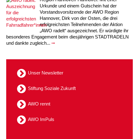
Kindertagesstätte Johannes-Lau-Hof
Kindertagesstätte Herbartstraße
Urkunde und einem Gutschein hat der
Vorstandsvorsitzende der AWO Region
Kindertagesstätte Klaus-Müller-Kilian-Weg /
Kindertagesstätte Hiltrud-Grote-Weg
Hannover, Dirk von der Osten, die drei
“Mäuseburg” / Familienzentrum
erfolgreichsten Teilnehmenden der Aktion
„AWO radelt“ ausgezeichnet. Er würdigte ihr
Kindertagesstätte König-Ludwig-Straße
Kindertagesstätte Ibykusweg / Familienzentrum
besonderes Engagement beim diesjährigen STADTRADELN
und dankte zugleich...
Kindertagesstätte Langes Feld “Deisterspatzen”
Kindertagesstätte Johannes-Lau-Hof
Kindertagesstätte Moorlilienweg /
Kindertagesstätte Kapellenbrink /
Familienzentrum
Familienzentrum
Unser Newsletter
Kindertagesstätte Petermannstraße /
Kindertagesstätte Klaus-Müller-Kilian-Weg /
Familienzentrum
“Mäuseburg” / Familienzentrum
Stiftung Soziale Zukunft
Kindertagesstätte Pfarrlandplatz
Kindertagesstätte König-Ludwig-Straße
AWO rennt
Kindertagesstätte Rosenbergstraße
Kindertagesstätte Langes Feld “Deisterspatzen”
AWO ImPuls
Krippe Schleswiger Straße
Kindertagesstätte Levester Straße