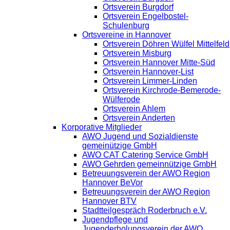
Ortsverein Burgdorf
Ortsverein Engelbostel-
Schulenburg
Ortsvereine in Hannover
Ortsverein Döhren Wülfel Mittelfeld
Ortsverein Misburg
Ortsverein Hannover Mitte-Süd
Ortsverein Hannover-List
Ortsverein Limmer-Linden
Ortsverein Kirchrode-Bemerode-
Wülferode
Ortsverein Ahlem
Ortsverein Anderten
Korporative Mitglieder
AWO Jugend und Sozialdienste
gemeinützige GmbH
AWO CAT Catering Service GmbH
AWO Gehrden gemeinnützige GmbH
Betreuungsverein der AWO Region
Hannover BeVor
Betreuungsverein der AWO Region
Hannover BTV
Stadtteilgespräch Roderbruch e.V.
Jugendpflege und
Jugenderholungsverein der AWO