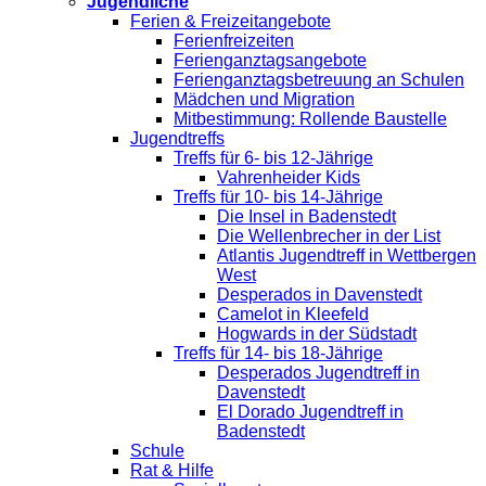
Jugendliche
Ferien & Freizeitangebote
Ferienfreizeiten
Ferienganztagsangebote
Ferienganztagsbetreuung an Schulen
Mädchen und Migration
Mitbestimmung: Rollende Baustelle
Jugendtreffs
Treffs für 6- bis 12-Jährige
Vahrenheider Kids
Treffs für 10- bis 14-Jährige
Die Insel in Badenstedt
Die Wellenbrecher in der List
Atlantis Jugendtreff in Wettbergen
West
Desperados in Davenstedt
Camelot in Kleefeld
Hogwards in der Südstadt
Treffs für 14- bis 18-Jährige
Desperados Jugendtreff in
Davenstedt
El Dorado Jugendtreff in
Badenstedt
Schule
Rat & Hilfe