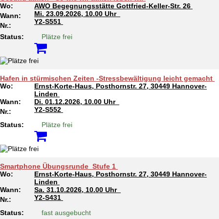
Wo:
AWO Begegnungsstätte Gottfried-Keller-Str. 26
Mi.
23.09.2026, 10.00 Uhr
Wann:
Y2-S551
Nr.:
Status:
Plätze frei
Hafen in stürmischen Zeiten -Stressbewältigung leicht gemacht
Wo:
Ernst-Korte-Haus, Posthornstr. 27, 30449 Hannover-
Linden
Wann:
Di.
01.12.2026, 10.00 Uhr
Y2-S552
Nr.:
Status:
Plätze frei
Smartphone Übungsrunde_Stufe 1
Wo:
Ernst-Korte-Haus, Posthornstr. 27, 30449 Hannover-
Linden
Wann:
Sa.
31.10.2026, 10.00 Uhr
Y2-S431
Nr.:
Status:
fast ausgebucht