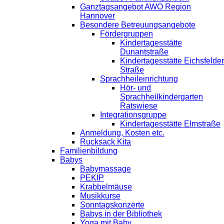
Ganztagsangebot AWO Region
Hannover
Besondere Betreuungsangebote
Fördergruppen
Kindertagesstätte
Dunantstraße
Kindertagesstätte Eichsfelder
Straße
Sprachheileinrichtung
Hör- und
Sprachheilkindergarten
Ratswiese
Integrationsgruppe
Kindertagesstätte Elmstraße
Anmeldung, Kosten etc.
Rucksack Kita
Familienbildung
Babys
Babymassage
PEKIP
Krabbelmäuse
Musikkurse
Sonntagskonzerte
Babys in der Bibliothek
Yoga mit Baby