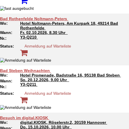
Bad Rothenfelde Noltmann-Peters
Wo:
Hotel Noltmann-Peters, Am Kurpark 18, 49214 Bad
Rothenfelde
Wann:
Fr.
02.10.2026, 8.30 Uhr
Y3-Q210
Nr.:
Status:
Anmeldung auf Warteliste
Bad Steben Weihnachten
Wo:
Hotel Promenade, Badstraße 16, 95138 Bad Steben
So.
20.12.2026, 9.00 Uhr
Wann:
Y3-Q211
Nr.:
Status:
Anmeldung auf Warteliste
Besuch im digital.KIOSK
Wo:
digital.KIOSK, Röselerstr.2, 30159 Hannover
Do.
15.10.2026, 10.00 Uhr
Wann: