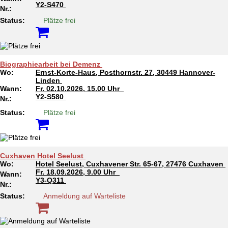
Y2-S470
Nr.:
Status:
Plätze frei
Biographiearbeit bei Demenz
Wo:
Ernst-Korte-Haus, Posthornstr. 27, 30449 Hannover-
Linden
Wann:
Fr.
02.10.2026, 15.00 Uhr
Y2-S580
Nr.:
Status:
Plätze frei
Cuxhaven Hotel Seelust
Wo:
Hotel Seelust, Cuxhavener Str. 65-67, 27476 Cuxhaven
Fr.
18.09.2026, 9.00 Uhr
Wann:
Y3-Q311
Nr.:
Status:
Anmeldung auf Warteliste