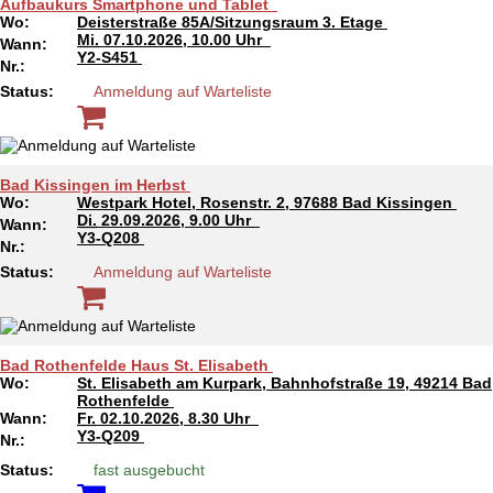
Aufbaukurs Smartphone und Tablet
Wo:
Deisterstraße 85A/Sitzungsraum 3. Etage
Mi.
07.10.2026, 10.00 Uhr
Wann:
Y2-S451
Nr.:
Status:
Anmeldung auf Warteliste
Bad Kissingen im Herbst
Wo:
Westpark Hotel, Rosenstr. 2, 97688 Bad Kissingen
Di.
29.09.2026, 9.00 Uhr
Wann:
Y3-Q208
Nr.:
Status:
Anmeldung auf Warteliste
Bad Rothenfelde Haus St. Elisabeth
Wo:
St. Elisabeth am Kurpark, Bahnhofstraße 19, 49214 Bad
Rothenfelde
Wann:
Fr.
02.10.2026, 8.30 Uhr
Y3-Q209
Nr.:
Status:
fast ausgebucht