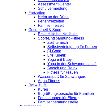
Assessment-Center
Schulvermeidung
Freizeiten
Heim an der Düne
Ferienfreizeiten
Familienfreizeit
Gesundheit & Sport
Erste Hilfe bei Notfällen
Sport-Entspannung-Fitness
Zeit für mich
Selbstverteidigung für Frauen
Qi Gong
Life Kinetik
Yoga mit Baby
Yoga in der Schwangerschaft
Stretch und Relax
Fitness für Frauen
Wasserspaß für Schwangere
Aqua Fitness
Rat & Hilfe
Kuren
Begrüßungsbesuche für Familien
Fortbildungen für Eltern
Familienberatungsstelle