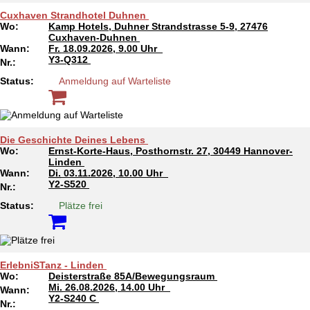
Cuxhaven Strandhotel Duhnen
Wo:
Kamp Hotels, Duhner Strandstrasse 5-9, 27476
Cuxhaven-Duhnen
Wann:
Fr.
18.09.2026, 9.00 Uhr
Y3-Q312
Nr.:
Status:
Anmeldung auf Warteliste
Die Geschichte Deines Lebens
Wo:
Ernst-Korte-Haus, Posthornstr. 27, 30449 Hannover-
Linden
Wann:
Di.
03.11.2026, 10.00 Uhr
Y2-S520
Nr.:
Status:
Plätze frei
ErlebniSTanz - Linden
Wo:
Deisterstraße 85A/Bewegungsraum
Mi.
26.08.2026, 14.00 Uhr
Wann:
Y2-S240 C
Nr.: