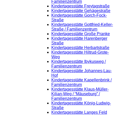
Familienzentrum
Kindertagesstätte Freytagstraße
Kindertagesstätte Gehägestraße
Kindertagesstätte Gorch-Fock-
Straße
Kindertagesstätte Gottfried-Keller-
Straße / Familienzentrum
Kindertagesstätte Große Pranke
Kindertagesstätte Harenberger
Straße
Kindertagesstätte Herbartstraße
Kindertagesstätte Hiltrud-Grote-
Weg
Kindertagesstätte Ibykusweg /
Familienzentrum
Kindertagesstätte Johannes-Lau-
Hof
Kindertagesstätte Kapellenbrink /
Familienzentrum
Kindertagesstätte Klaus-Müller-
Kilian-Weg / “Mäuseburg” /
Familienzentrum
Kindertagesstätte König-Ludwig-
Straße
Kindertagesstätte Langes Feld