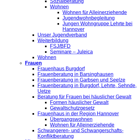
Sozialberatung
Wohnen
Wohnen für Alleinerziehende
Jugendwohnbegleitung
Jungen Wohngruppe Lehrte bei
Hannover
Unser Jugendverband
Weiterbildung
FSJ/BFD
Seminare – Juleica
Wohnen
Frauen
Frauenhaus Burgdorf
Frauenberatung in Barsinghausen
Frauenberatung in Garbsen und Seelze
Frauenberatung in Burgdorf, Lehrte, Sehnde,
Uetze
Beratung für Frauen bei häuslicher Gewalt
Formen häuslicher Gewalt
Gewaltschutzgesetz
Frauenhaus in der Region Hannover
Übergangswohnen
Wohnen für Alleinerziehende
Schwangeren- und Schwangerschafts-
Konfliktberatung