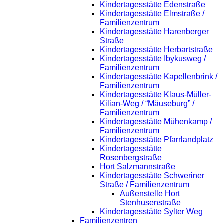
Kindertagesstätte Edenstraße
Kindertagesstätte Elmstraße /
Familienzentrum
Kindertagesstätte Harenberger
Straße
Kindertagesstätte Herbartstraße
Kindertagesstätte Ibykusweg /
Familienzentrum
Kindertagesstätte Kapellenbrink /
Familienzentrum
Kindertagesstätte Klaus-Müller-
Kilian-Weg / “Mäuseburg” /
Familienzentrum
Kindertagesstätte Mühenkamp /
Familienzentrum
Kindertagesstätte Pfarrlandplatz
Kindertagesstätte
Rosenbergstraße
Hort Salzmannstraße
Kindertagesstätte Schweriner
Straße / Familienzentrum
Außenstelle Hort
Stenhusenstraße
Kindertagesstätte Sylter Weg
Familienzentren