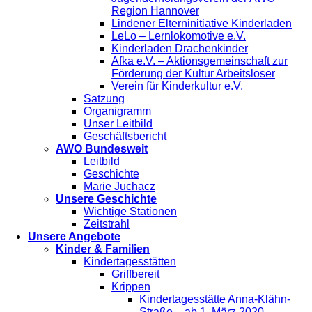
Region Hannover
Lindener Elterninitiative Kinderladen
LeLo – Lernlokomotive e.V.
Kinderladen Drachenkinder
Afka e.V. – Aktionsgemeinschaft zur
Förderung der Kultur Arbeitsloser
Verein für Kinderkultur e.V.
Satzung
Organigramm
Unser Leitbild
Geschäftsbericht
AWO Bundesweit
Leitbild
Geschichte
Marie Juchacz
Unsere Geschichte
Wichtige Stationen
Zeitstrahl
Unsere Angebote
Kinder & Familien
Kindertagesstätten
Griffbereit
Krippen
Kindertagesstätte Anna-Klähn-
Straße – ab 1. März 2020