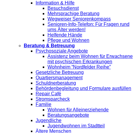
Information & Hilfe
Besuchsdienst
Mehrsprachige Beratung
Wegweiser Seniorenkompass
Senioren-Info-Telefon: Für Fragen rund
ums Älter werden!
Helfende Hände
Pflege und Wohnen
Beratung & Betreuung
Psychosoziale Angebote
Assistenz beim Wohnen für Erwachsene
mit psychischen Erkrankungen
Wohnheim “Nordfelder Reihe”
Gesetzliche Betreuung
Quartiersmanagement
Schuldnerberatung
Behördenbegleitung und Formulare ausfüllen
Repair Café
Stromsparcheck
Familie
Wohnen für Alleinerziehende
Beratungsangebote
Jugendliche
Jugendwohnen im Stadtteil
Ältere Menschen