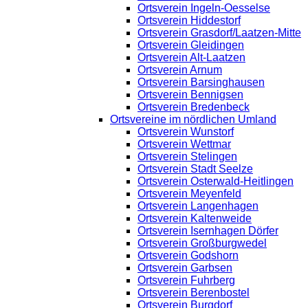
Ortsverein Ingeln-Oesselse
Ortsverein Hiddestorf
Ortsverein Grasdorf/Laatzen-Mitte
Ortsverein Gleidingen
Ortsverein Alt-Laatzen
Ortsverein Arnum
Ortsverein Barsinghausen
Ortsverein Bennigsen
Ortsverein Bredenbeck
Ortsvereine im nördlichen Umland
Ortsverein Wunstorf
Ortsverein Wettmar
Ortsverein Stelingen
Ortsverein Stadt Seelze
Ortsverein Osterwald-Heitlingen
Ortsverein Meyenfeld
Ortsverein Langenhagen
Ortsverein Kaltenweide
Ortsverein Isernhagen Dörfer
Ortsverein Großburgwedel
Ortsverein Godshorn
Ortsverein Garbsen
Ortsverein Fuhrberg
Ortsverein Berenbostel
Ortsverein Burgdorf