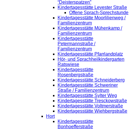
“Deisterspatzen”
Kindertagesstätte Levester Straße
Offene Sprach-Sprechstunde
Kindertagesstätte Moorlilienweg /
Familienzentrum
Kindertagesstätte Mühenkamp /
Familienzentrum
Kindertagesstätte
Petermannstraße /
Familienzentrum
Kindertagesstätte Pfarrlandplatz
Hör- und Sprachheilkindergarten
Ratswiese
Kindertagesstätte
Rosenbergstraße
Kindertagesstätte Schneiderberg
Kindertagesstätte Schweriner
Straße / Familienzentrum
Kindertagesstätte Sylter Weg
Kindertagesstätte Tresckowstraße
Kindertagesstätte Voltmerstraße
Kindertagesstätte Wiehbergstraße
Hort
Kindertagesstätte
Bonhoefferstraße