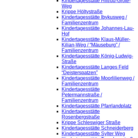
Kindertagesstätte Hiltrud-Grote-
Weg
Krippe Höltystraße
Kindertagesstätte Ibykusweg /
Familienzentrum
Kindertagesstätte Johannes-Lau-
Hof
Kindertagesstätte Klaus-Müller-
Kilian-Weg / “Mäuseburg” /
Familienzentrum
Kindertagesstätte König-Ludwig-
Straße
Kindertagesstätte Langes Feld
“Deisterspatzen”
Kindertagesstätte Moorlilienweg /
Familienzentrum
Kindertagesstätte
Petermannstraße /
Familienzentrum
Kindertagesstätte Pfarrlandplatz
Kindertagesstätte
Rosenbergstraße
Krippe Schleswiger Straße
Kindertagesstätte Schneiderberg
Kindertagesstätte Sylter Weg