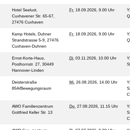
Hotel Seelust,
Fr.
18.09.2026, 9.00 Uhr
Y
Cuxhavener Str. 65-67,
Q
27476 Cuxhaven
Kamp Hotels, Duhner
Fr.
18.09.2026, 9.00 Uhr
Y
Strandstrasse 5-9, 27476
Q
Cuxhaven-Duhnen
Ernst-Korte-Haus,
Di.
03.11.2026, 10.00 Uhr
Y
Posthornstr. 27, 30449
S
Hannover-Linden
Deisterstraße
Mi.
26.08.2026, 14.00 Uhr
Y
85A/Bewegungsraum
S
AWO Familienzentrum
Do.
27.08.2026, 11.15 Uhr
Y
Gottfried Keller Str. 13
S