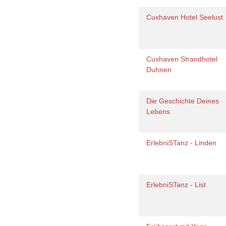
Cuxhaven Hotel Seelust
Cuxhaven Strandhotel
Duhnen
Die Geschichte Deines
Lebens
ErlebniSTanz - Linden
ErlebniSTanz - List