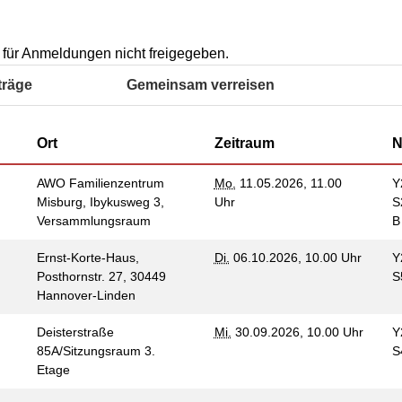
Integrationskurse
enberatung in
Wohnen & Pflege
orf, Lehrte,
Berufssprachkurse
de, Uetze
Information & Hilfe
Kommunikation und
st für Anmeldungen nicht freigegeben.
tung für Frauen bei
Teilhabe
licher Gewalt
träge
Gemeinsam verreisen
enhaus in der
on Hannover
Ort
Zeitraum
N
angeren- und
angerschafts-
liktberatung
AWO Familienzentrum
Mo.
11.05.2026, 11.00
Y
Misburg, Ibykusweg 3,
Uhr
S
Versammlungsraum
Ernst-Korte-Haus,
Di.
06.10.2026, 10.00 Uhr
Y
Posthornstr. 27, 30449
S
Hannover-Linden
Deisterstraße
Mi.
30.09.2026, 10.00 Uhr
Y
85A/Sitzungsraum 3.
S
Etage