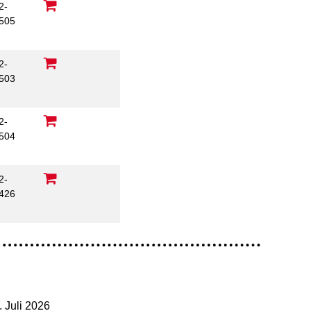
2-
505
2-
503
2-
504
2-
426
. Juli 2026