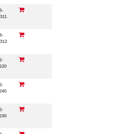
3-
311
3-
312
2-
520
2-
240
C
2-
230
C