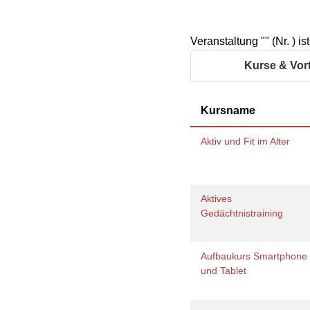
Organigramm
Eltern und Kinder
Frau
Unser Jugendverband
Burgd
Unser Leitbild
Eltern
Sehn
Weiterbildung
Veranstaltung "" (Nr. ) i
Geschäftsbericht
Schule
Bera
Wohnen
Freizeiten
häus
Kurse & Vor
Gesundheit & Sport
Frau
Regi
Rat & Hilfe
Kursname
Schw
Schw
Konf
Aktiv und Fit im Alter
Aktives
Gedächtnistraining
Aufbaukurs Smartphone
und Tablet