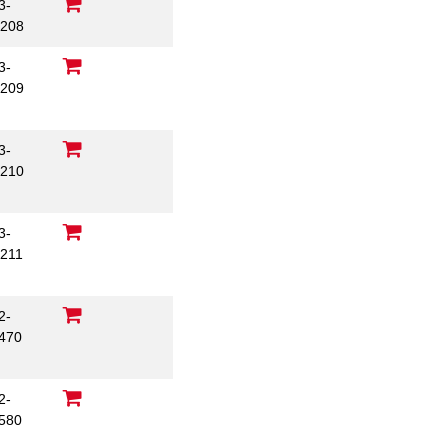
3-
208
3-
209
3-
210
3-
211
2-
470
2-
580