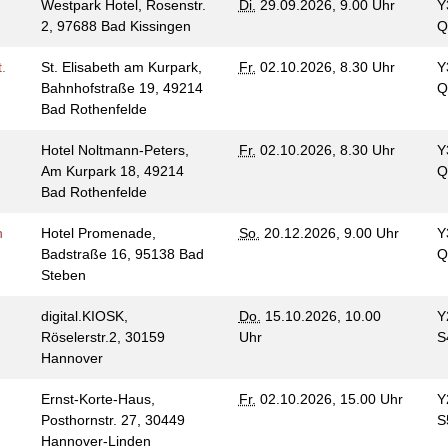
t
Westpark Hotel, Rosenstr.
Di.
29.09.2026, 9.00 Uhr
Y
2, 97688 Bad Kissingen
Q
.
St. Elisabeth am Kurpark,
Fr.
02.10.2026, 8.30 Uhr
Y
Bahnhofstraße 19, 49214
Q
Bad Rothenfelde
Hotel Noltmann-Peters,
Fr.
02.10.2026, 8.30 Uhr
Y
Am Kurpark 18, 49214
Q
Bad Rothenfelde
n
Hotel Promenade,
So.
20.12.2026, 9.00 Uhr
Y
Badstraße 16, 95138 Bad
Q
Steben
digital.KIOSK,
Do.
15.10.2026, 10.00
Y
Röselerstr.2, 30159
Uhr
S
Hannover
Ernst-Korte-Haus,
Fr.
02.10.2026, 15.00 Uhr
Y
Posthornstr. 27, 30449
S
Hannover-Linden