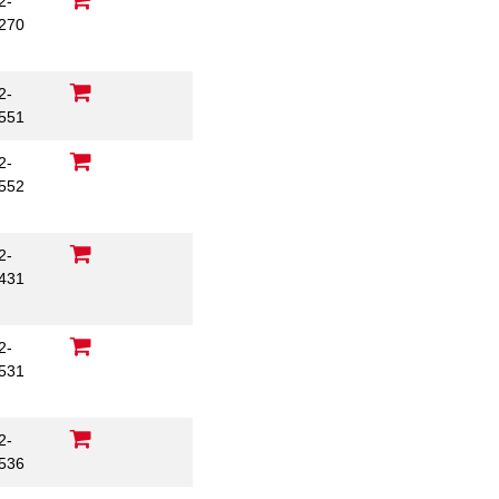
2-
270
C
2-
551
2-
552
2-
431
2-
531
2-
536