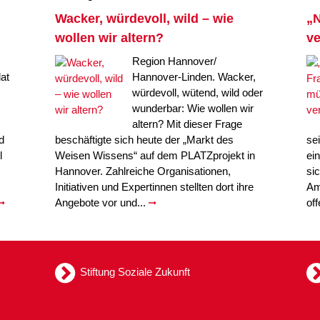
Wacker, würdevoll, wild – wie
„N
wollen wir altern?
ve
Region Hannover/
at
Hannover-Linden. Wacker,
würdevoll, wütend, wild oder
wunderbar: Wie wollen wir
altern? Mit dieser Frage
d
beschäftigte sich heute der „Markt des
se
l
Weisen Wissens“ auf dem PLATZprojekt in
ei
Hannover. Zahlreiche Organisationen,
si
Initiativen und Expertinnen stellten dort ihre
Am
Angebote vor und...
of
Stiftung Soziale Zukunft