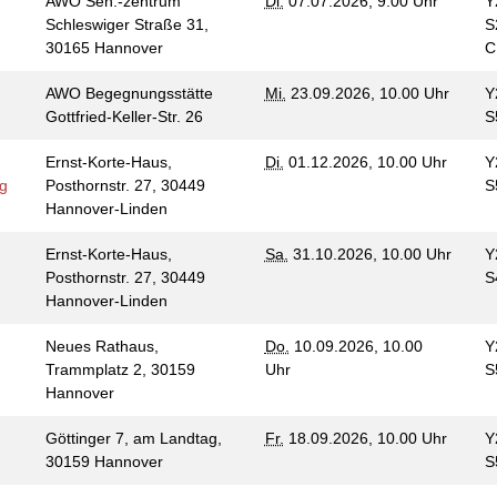
AWO Sen.-zentrum
Di.
07.07.2026, 9.00 Uhr
Y
Schleswiger Straße 31,
S
30165 Hannover
AWO Begegnungsstätte
Mi.
23.09.2026, 10.00 Uhr
Y
Gottfried-Keller-Str. 26
S
Ernst-Korte-Haus,
Di.
01.12.2026, 10.00 Uhr
Y
ng
Posthornstr. 27, 30449
S
Hannover-Linden
Ernst-Korte-Haus,
Sa.
31.10.2026, 10.00 Uhr
Y
Posthornstr. 27, 30449
S
Hannover-Linden
Neues Rathaus,
Do.
10.09.2026, 10.00
Y
Trammplatz 2, 30159
Uhr
S
Hannover
Göttinger 7, am Landtag,
Fr.
18.09.2026, 10.00 Uhr
Y
30159 Hannover
S