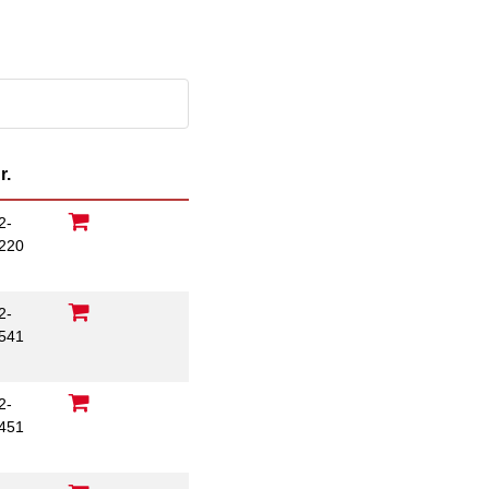
im Arbeitsleben
Behördenbegleitung
Betätigung für
und Formulare
Menschen mit
ausfüllen
psychischen
Beeinträchtigungen
Repair Café
Stromsparcheck
Familie
r.
Jugendliche
Ältere Menschen
2-
Migration
220
Menschen mit
B
Behinderungen
2-
541
2-
451