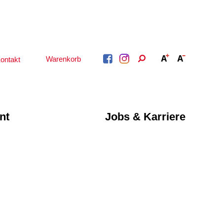
Warenkorb
ontakt
nt
Jobs & Karriere
BERATUNG &
ARBEIT &
BETREUUNG
QUALIFIZIERUNG
Psychosoziale
Beratung &
Angebote
Qualifizierung
Gesetzliche Betreuung
Fortbildung
Beratung für Menschen
n
Quartiersmanagement
mit Schwerbehinderung
ote
Schuldnerberatung