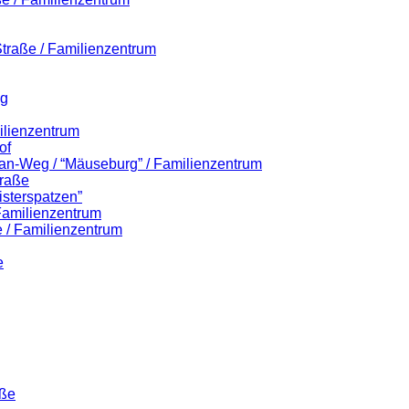
-Straße / Familienzentrum
eg
ilienzentrum
of
lian-Weg / “Mäuseburg” / Familienzentrum
traße
isterspatzen”
 Familienzentrum
 / Familienzentrum
e
aße