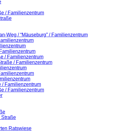
e
ße / Familienzentrum
traße
lian-Weg / “Mäuseburg” / Familienzentrum
 Familienzentrum
ilienzentrum
 Familienzentrum
ße / Familienzentrum
-Straße / Familienzentrum
ilienzentrum
 Familienzentrum
milienzentrum
 / Familienzentrum
ße / Familienzentrum
r
aße
r Straße
rten Ratswiese