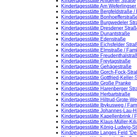
Kindertagesstätte Ahldener Straße
Kindertagesstätte Am Weferlingse
Kindertagesstätte Bergfeldstraße /
Kindertagesstätte Bonhoefferstraß
Kindertagesstätte Burgwedeler St
Kindertagesstätte Dresdener Straß
Kindertagesstätte Dunantstraße
Kindertagesstätte Edenstraße
Kindertagesstätte Eichsfelder Stra
Kindertagesstätte Elmstraße / Fam
Kindertagesstätte Freudenthalstra
Kindertagesstätte Freytagstraße
Kindertagesstätte Gehägestraße
Kindertagesstätte Gorch-Fock-Str
Kindertagesstätte Gottfried-Keller
Kindertagesstätte Große Pranke
Kindertagesstätte Harenberger Str
Kindertagesstätte Herbartstraße
Kindertagesstätte Hiltrud-Grote-W
Kindertagesstätte Ibykusweg / Fam
Kindertagesstätte Johannes-Lau-H
Kindertagesstätte Kapellenbrink /
Kindertagesstätte Klaus-Müller-Ki
Kindertagesstätte König-Ludwig-S
Kindertagesstätte Langes Feld “De