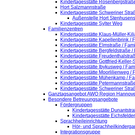
Kindertagesstätte Rosenbergstraß
Hort Salzmannstraße
Kindertagesstätte Schweriner Stra
Außenstelle Hort Stenhusens
Kindertagesstätte Sylter Weg
Familienzentren
Kindertagesstätte Klaus-Müller-Ki
Kindertagesstätte Kapellenbrink /
Kindertagesstätte Elmstraße / Fam
Kindertagesstätte Bergfeldstraße /
Kindertagesstätte Freudenthalstra
Kindertagesstätte Gottfried-Keller
Kindertagesstätte Ibykusweg / Fam
Kindertagesstätte Moorlilienweg /
Kindertagesstätte Mühenkamp / Fa
Kindertagesstätte Petermannstraße
Kindertagesstätte Schweriner Stra
Ganztagsangebot AWO Region Hannove
Besondere Betreuungsangebote
Fördergruppen
Kindertagesstätte Dunantstr
Kindertagesstätte Eichsfelde
Sprachheileinrichtung
Hör- und Sprachheilkinderga
Integrationsgruppe