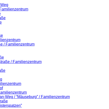
r Weg
 Familienzentrum
e
raße
e
ße
ilienzentrum
ße / Familienzentrum
aße
-Straße / Familienzentrum
aße
eg
ilienzentrum
of
 Familienzentrum
lian-Weg / “Mäuseburg” / Familienzentrum
traße
isterspatzen”