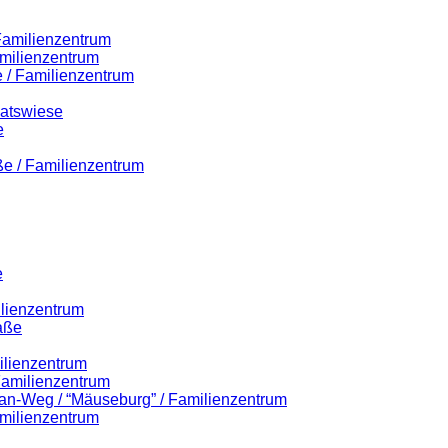
 Familienzentrum
milienzentrum
 / Familienzentrum
Ratswiese
e
ße / Familienzentrum
e
ilienzentrum
aße
ilienzentrum
 Familienzentrum
lian-Weg / “Mäuseburg” / Familienzentrum
milienzentrum