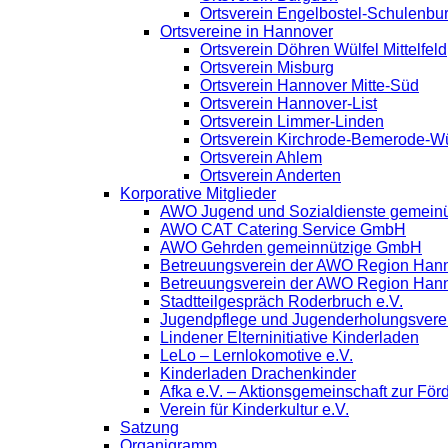
Ortsverein Engelbostel-Schulenbu
Ortsvereine in Hannover
Ortsverein Döhren Wülfel Mittelfeld
Ortsverein Misburg
Ortsverein Hannover Mitte-Süd
Ortsverein Hannover-List
Ortsverein Limmer-Linden
Ortsverein Kirchrode-Bemerode-W
Ortsverein Ahlem
Ortsverein Anderten
Korporative Mitglieder
AWO Jugend und Sozialdienste gemein
AWO CAT Catering Service GmbH
AWO Gehrden gemeinnützige GmbH
Betreuungsverein der AWO Region Han
Betreuungsverein der AWO Region Han
Stadtteilgespräch Roderbruch e.V.
Jugendpflege und Jugenderholungsver
Lindener Elterninitiative Kinderladen
LeLo – Lernlokomotive e.V.
Kinderladen Drachenkinder
Afka e.V. – Aktionsgemeinschaft zur Förd
Verein für Kinderkultur e.V.
Satzung
Organigramm