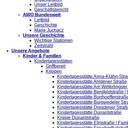
Unser Leitbild
Geschäftsbericht
AWO Bundesweit
Leitbild
Geschichte
Marie Juchacz
Unsere Geschichte
Wichtige Stationen
Zeitstrahl
Unsere Angebote
Kinder & Familien
Kindertagesstätten
Griffbereit
Krippen
Kindertagesstätte Anna-Klähn-Stra
Kindertagesstätte Ahldener Straße
Kindertagesstätte Am Weferlingse
Kindertagesstätte Bergfeldstraße /
Kindertagesstätte Bonhoefferstraß
Kindertagesstätte Burgwedeler St
Kindertagesstätte Dresdener Straß
Kindertagesstätte Dunantstraße
Krippe Dunantstraße
Kindertagesstätte Elmstraße / Fam
Kindertagesstätte Freudenthalstra