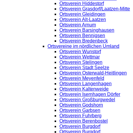
Ortsverein Hiddestorf
Ortsverein Grasdorf/Laatzen-Mitte
Ortsverein Gleidingen
Ortsverein Alt-Laatzen
Ortsverein Arnum
Ortsverein Barsinghausen
Ortsverein Bennigsen
Ortsverein Bredenbeck
Ortsvereine im nördlichen Umland
Ortsverein Wunstorf
Ortsverein Wettmar
Ortsverein Stelingen
Ortsverein Stadt Seelze
Ortsverein Osterwald-Heitlingen
Ortsverein Meyenfeld
Ortsverein Langenhagen
Ortsverein Kaltenweide
Ortsverein Isernhagen Dörfer
Ortsverein Großburgwedel
Ortsverein Godshorn
Ortsverein Garbsen
Ortsverein Fuhrberg
Ortsverein Berenbostel
Ortsverein Burgdorf
Ortsverein Burgdorf