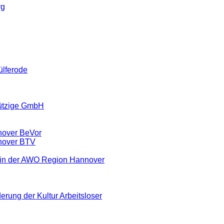
rg
ülferode
ützige GmbH
nover BeVor
nover BTV
ein der AWO Region Hannover
erung der Kultur Arbeitsloser