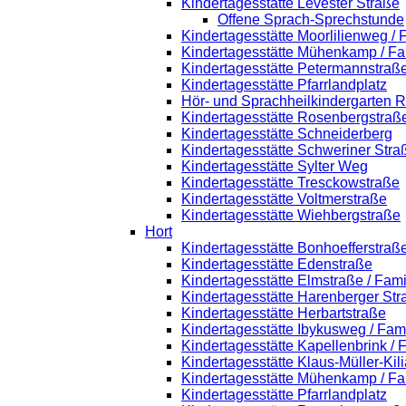
Kindertagesstätte Levester Straße
Offene Sprach-Sprechstunde
Kindertagesstätte Moorlilienweg /
Kindertagesstätte Mühenkamp / Fa
Kindertagesstätte Petermannstraße
Kindertagesstätte Pfarrlandplatz
Hör- und Sprachheilkindergarten 
Kindertagesstätte Rosenbergstraß
Kindertagesstätte Schneiderberg
Kindertagesstätte Schweriner Stra
Kindertagesstätte Sylter Weg
Kindertagesstätte Tresckowstraße
Kindertagesstätte Voltmerstraße
Kindertagesstätte Wiehbergstraße
Hort
Kindertagesstätte Bonhoefferstraß
Kindertagesstätte Edenstraße
Kindertagesstätte Elmstraße / Fam
Kindertagesstätte Harenberger Str
Kindertagesstätte Herbartstraße
Kindertagesstätte Ibykusweg / Fam
Kindertagesstätte Kapellenbrink /
Kindertagesstätte Klaus-Müller-Ki
Kindertagesstätte Mühenkamp / Fa
Kindertagesstätte Pfarrlandplatz