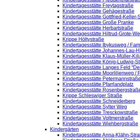
Kindertagesstätte Freytagstraße
Kindertagesstätte Gehägestraße
Kindertagesstätte Gottfried-Keller
Kindertagesstätte Große Pranke
Kindertagesstätte Herbartstraße
Kindertagesstätte Hiltrud-Grote-W
Krippe Höltystraße
Kindertagesstätte Ibykusweg / Fam
Kindertagesstätte Johannes-Lau-H
Kindertagesstätte Klaus-Müller-Ki
Kindertagesstätte König-Ludwig-S
Kindertagesstätte Langes Feld “De
Kindertagesstätte Moorlilienweg /
Kindertagesstätte Petermannstraße
Kindertagesstätte Pfarrlandplatz
Kindertagesstätte Rosenbergstraß
Krippe Schleswiger Straße
Kindertagesstätte Schneiderberg
Kindertagesstätte Sylter Weg
Kindertagesstätte Tresckowstraße
Kindertagesstätte Voltmerstraße
Kindertagesstätte Wiehbergstraße
Kindergärten
Kindertagesstätte Anna-Klähn-Str