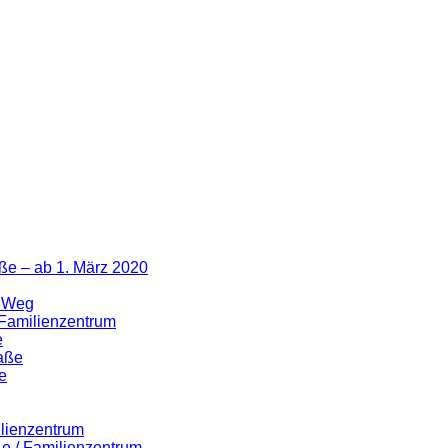
ße – ab 1. März 2020
r Weg
 Familienzentrum
e
raße
e
ilienzentrum
ße / Familienzentrum