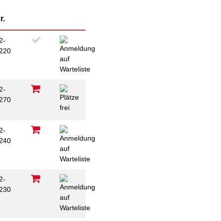
psychischen
Beeinträchtigungen
Repair Café
r.
Stromsparcheck
Familie
2-
220
Jugendliche
B
Ältere Menschen
Migration
2-
Menschen mit
270
Behinderungen
C
2-
240
C
2-
230
C