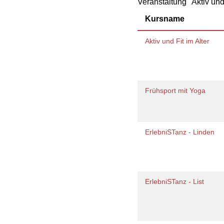
Veranstaltung "Aktiv und
Geschäftsbericht
Schule
Bera
Wohnen
Freizeiten
häus
Kursname
Gesundheit & Sport
Frau
Regi
Aktiv und Fit im Alter
Rat & Hilfe
Schw
Schw
Konf
Frühsport mit Yoga
ErlebniSTanz - Linden
ErlebniSTanz - List