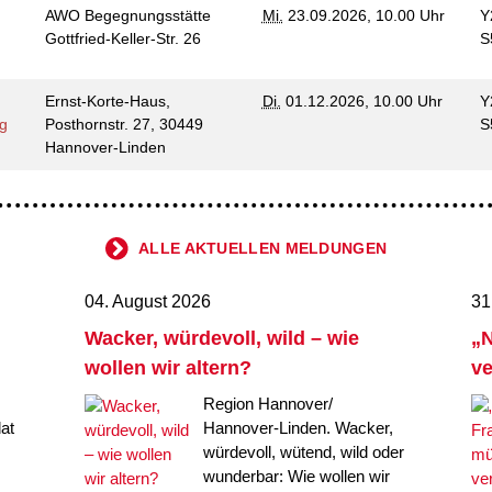
AWO Begegnungsstätte
Mi.
23.09.2026, 10.00 Uhr
Y
Gottfried-Keller-Str. 26
S
Ernst-Korte-Haus,
Di.
01.12.2026, 10.00 Uhr
Y
ng
Posthornstr. 27, 30449
S
Hannover-Linden
ALLE AKTUELLEN MELDUNGEN
04. August 2026
31
Wacker, würdevoll, wild – wie
„N
wollen wir altern?
ve
Region Hannover/
at
Hannover-Linden. Wacker,
würdevoll, wütend, wild oder
wunderbar: Wie wollen wir