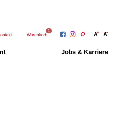
1
ontakt
Warenkorb
nt
Jobs & Karriere
BERATUNG &
ARBEIT &
BETREUUNG
QUALIFIZIERUNG
Psychosoziale
Beratung &
Angebote
Qualifizierung
Gesetzliche Betreuung
Fortbildung
Beratung für Menschen
n
Quartiersmanagement
mit Schwerbehinderung
ote
Schuldnerberatung
im Arbeitsleben
Behördenbegleitung
Betätigung für
und Formulare
Menschen mit
ausfüllen