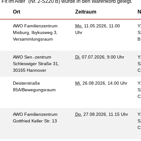
Kommunikation und
 Fit im Alter" (Nr. 2-S220 B) wurde in den Warenkorb gelegt.
tung für Frauen bei
Teilhabe
licher Gewalt
Ort
Zeitraum
N
enhaus in der
on Hannover
AWO Familienzentrum
Mo.
11.05.2026, 11.00
Y
Misburg, Ibykusweg 3,
Uhr
S
angeren- und
angerschafts-
Versammlungsraum
liktberatung
AWO Sen.-zentrum
Di.
07.07.2026, 9.00 Uhr
Y
Schleswiger Straße 31,
S
30165 Hannover
Deisterstraße
Mi.
26.08.2026, 14.00 Uhr
Y
85A/Bewegungsraum
S
AWO Familienzentrum
Do.
27.08.2026, 11.15 Uhr
Y
Gottfried Keller Str. 13
S