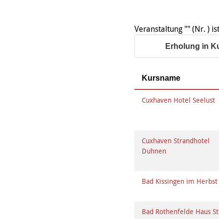
Organigramm
Eltern und Kinder
Frau
Unser Jugendverband
Burg
Unser Leitbild
Eltern
Sehn
Weiterbildung
Geschäftsbericht
Schule
Veranstaltung "" (Nr. ) 
Bera
Wohnen
Freizeiten
häus
Erholung in K
Gesundheit & Sport
Frau
Regi
Rat & Hilfe
Schw
Kursname
Schw
Konf
Cuxhaven Hotel Seelust
Cuxhaven Strandhotel
Duhnen
Bad Kissingen im Herbs
Bad Rothenfelde Haus St