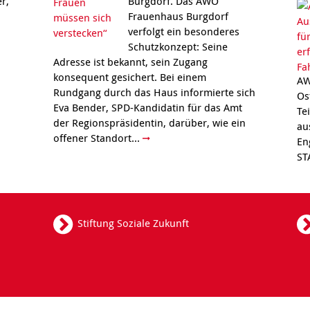
r,
Burgdorf. Das AWO
Frauenhaus Burgdorf
verfolgt ein besonderes
Schutzkonzept: Seine
Adresse ist bekannt, sein Zugang
konsequent gesichert. Bei einem
AW
Rundgang durch das Haus informierte sich
Os
Eva Bender, SPD-Kandidatin für das Amt
Te
der Regionspräsidentin, darüber, wie ein
au
offener Standort...
En
ST
Stiftung Soziale Zukunft