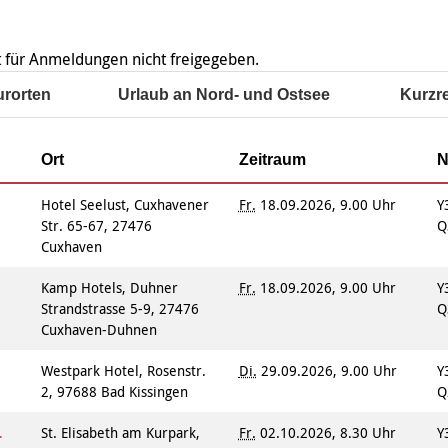
Integrationskurse
enberatung in
Angebote
dorf, Lehrte,
Berufssprachkurse
Wohnen & Pflege
de, Uetze
Kommunikation und
ist für Anmeldungen nicht freigegeben.
Information & Hilfe
tung für Frauen bei
Teilhabe
licher Gewalt
urorten
Urlaub an Nord- und Ostsee
Kurzr
enhaus in der
on Hannover
angeren- und
Ort
Zeitraum
N
angerschafts-
liktberatung
Hotel Seelust, Cuxhavener
Fr.
18.09.2026, 9.00 Uhr
Y
Str. 65-67, 27476
Q
Cuxhaven
Kamp Hotels, Duhner
Fr.
18.09.2026, 9.00 Uhr
Y
Strandstrasse 5-9, 27476
Q
Cuxhaven-Duhnen
t
Westpark Hotel, Rosenstr.
Di.
29.09.2026, 9.00 Uhr
Y
2, 97688 Bad Kissingen
Q
.
St. Elisabeth am Kurpark,
Fr.
02.10.2026, 8.30 Uhr
Y