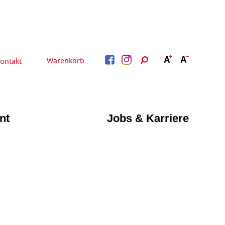
Warenkorb
ontakt
nt
Jobs & Karriere
BERATUNG &
ARBEIT &
BETREUUNG
QUALIFIZIERUNG
Beratung &
Psychosoziale Angebote
Qualifizierung
Gesetzliche Betreuung
Fortbildung
Quartiersmanagement
Beratung für Menschen
n
Schuldnerberatung
mit Schwerbehinderung
im Arbeitsleben