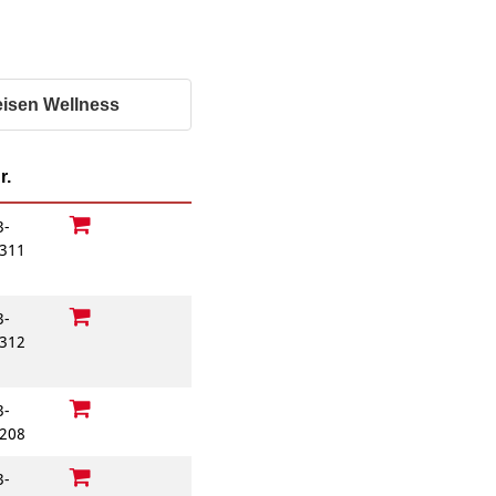
Behördenbegleitung
und Formulare
Betätigung für
ausfüllen
Menschen mit
psychischen
Repair Café
Beeinträchtigungen
Stromsparcheck
eisen Wellness
Familie
Jugendliche
r.
Ältere Menschen
Migration
3-
311
Menschen mit
Behinderungen
3-
312
3-
208
3-