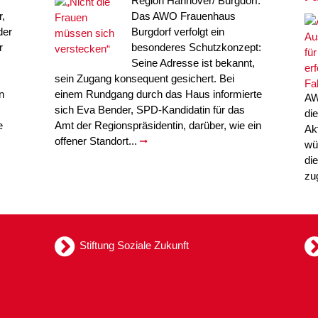
Region Hannover/ Burgdorf.
,
Das AWO Frauenhaus
der
Burgdorf verfolgt ein
r
besonderes Schutzkonzept:
Seine Adresse ist bekannt,
sein Zugang konsequent gesichert. Bei
n
einem Rundgang durch das Haus informierte
AW
sich Eva Bender, SPD-Kandidatin für das
di
e
Amt der Regionspräsidentin, darüber, wie ein
Ak
offener Standort...
wü
di
zu
Stiftung Soziale Zukunft