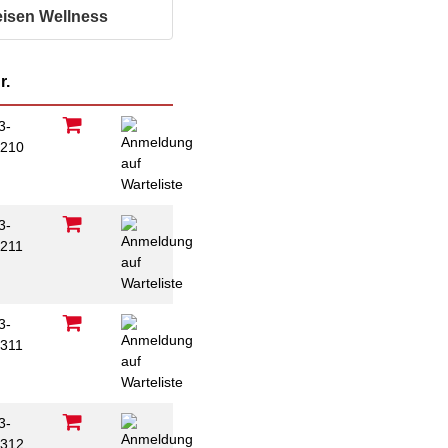
ausfüllen
psychischen
eisen Wellness
Beeinträchtigungen
Repair Café
Stromsparcheck
r.
Familie
Jugendliche
3-
Ältere Menschen
210
Migration
Menschen mit
Behinderungen
3-
211
3-
311
3-
312