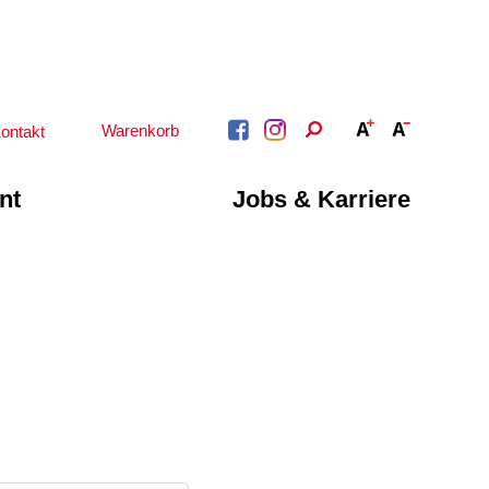
Warenkorb
ontakt
nt
Jobs & Karriere
BERATUNG &
ARBEIT &
BETREUUNG
QUALIFIZIERUNG
Psychosoziale
Beratung &
Angebote
Qualifizierung
Gesetzliche Betreuung
Fortbildung
Beratung für Menschen
n
Quartiersmanagement
mit Schwerbehinderung
ote
Schuldnerberatung
im Arbeitsleben
Behördenbegleitung
Betätigung für
und Formulare
Menschen mit