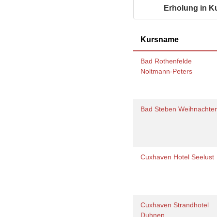
Geschäftsbericht
Schule
Erholung in K
Bera
Wohnen
Freizeiten
häus
Gesundheit & Sport
Frau
Regi
Kursname
Rat & Hilfe
Schw
Schw
Bad Rothenfelde
Konf
Noltmann-Peters
Bad Steben Weihnachte
Cuxhaven Hotel Seelust
Cuxhaven Strandhotel
Duhnen