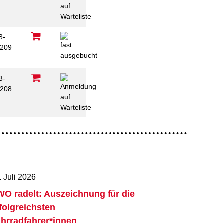
3-
209
3-
208
. Juli 2026
O radelt: Auszeichnung für die
folgreichsten
hrradfahrer*innen