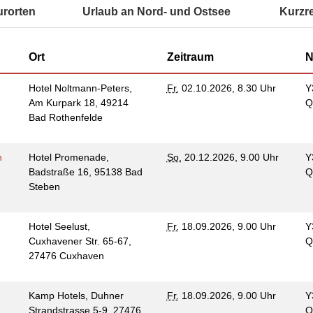
Kommunikation und
urorten
Urlaub an Nord- und Ostsee
Kurzr
tung für Frauen bei
Teilhabe
licher Gewalt
enhaus in der
on Hannover
Ort
Zeitraum
N
angeren- und
angerschafts-
Hotel Noltmann-Peters,
Fr.
02.10.2026, 8.30 Uhr
Y
liktberatung
Am Kurpark 18, 49214
Q
Bad Rothenfelde
n
Hotel Promenade,
So.
20.12.2026, 9.00 Uhr
Y
Badstraße 16, 95138 Bad
Q
Steben
Hotel Seelust,
Fr.
18.09.2026, 9.00 Uhr
Y
Cuxhavener Str. 65-67,
Q
27476 Cuxhaven
Kamp Hotels, Duhner
Fr.
18.09.2026, 9.00 Uhr
Y
Strandstrasse 5-9, 27476
Q