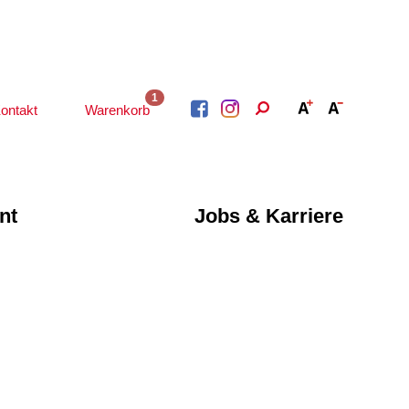
1
ontakt
Warenkorb
nt
Jobs & Karriere
BERATUNG &
ARBEIT &
BETREUUNG
QUALIFIZIERUNG
Psychosoziale
Beratung &
Angebote
Qualifizierung
Gesetzliche Betreuung
Fortbildung
Beratung für Menschen
n
Quartiersmanagement
mit Schwerbehinderung
ote
Schuldnerberatung