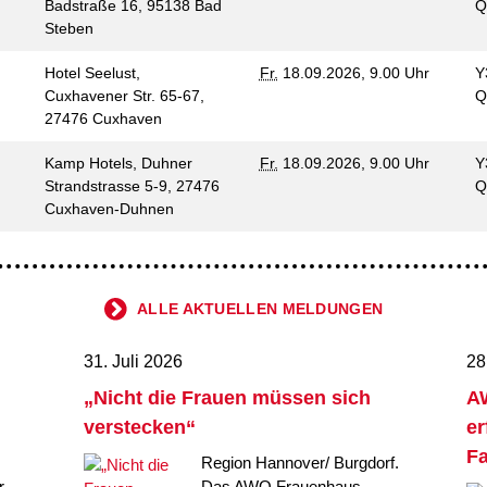
Badstraße 16, 95138 Bad
Q
Steben
Hotel Seelust,
Fr.
18.09.2026, 9.00 Uhr
Y
Cuxhavener Str. 65-67,
Q
27476 Cuxhaven
Kamp Hotels, Duhner
Fr.
18.09.2026, 9.00 Uhr
Y
Strandstrasse 5-9, 27476
Q
Cuxhaven-Duhnen
ALLE AKTUELLEN MELDUNGEN
31. Juli 2026
28
„Nicht die Frauen müssen sich
AW
verstecken“
er
Fa
Region Hannover/ Burgdorf.
,
Das AWO Frauenhaus