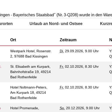
Integrationskurse
enberatung in
Wohnen & Pflege
orf, Lehrte,
Berufssprachkurse
de, Uetze
Information & Hilfe
Kommunikation und
ingen - Bayerisches Staatsbad" (Nr. 3-Q208) wurde in den Ware
tung für Frauen bei
Teilhabe
licher Gewalt
urorten
Urlaub an Nord- und Ostsee
Kurzr
enhaus in der
on Hannover
Ort
Zeitraum
N
angeren- und
angerschafts-
liktberatung
t
Westpark Hotel, Rosenstr.
Di.
29.09.2026, 9.00 Uhr
Y
2, 97688 Bad Kissingen
Q
.
St. Elisabeth am Kurpark,
Fr.
02.10.2026, 8.30 Uhr
Y
Bahnhofstraße 19, 49214
Q
Bad Rothenfelde
Hotel Noltmann-Peters,
Fr.
02.10.2026, 8.30 Uhr
Y
Am Kurpark 18, 49214
Q
Bad Rothenfelde
n
Hotel Promenade,
So.
20.12.2026, 9.00 Uhr
Y