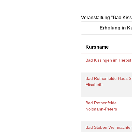
Organigramm
Eltern und Kinder
Frau
Unser Jugendverband
Burgd
Unser Leitbild
Eltern
Sehn
Weiterbildung
Veranstaltung "Bad Kiss
Geschäftsbericht
Schule
Bera
Wohnen
Freizeiten
häus
Erholung in K
Gesundheit & Sport
Frau
Regi
Rat & Hilfe
Kursname
Schw
Schw
Konf
Bad Kissingen im Herbs
Bad Rothenfelde Haus St
Elisabeth
Bad Rothenfelde
Noltmann-Peters
Bad Steben Weihnachte