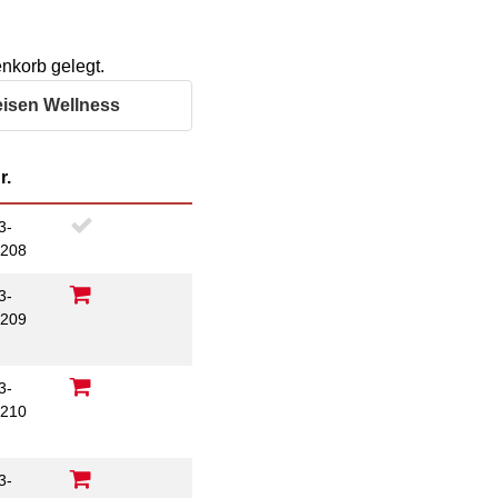
im Arbeitsleben
Behördenbegleitung
Betätigung für
und Formulare
Menschen mit
ausfüllen
nkorb gelegt.
psychischen
Beeinträchtigungen
Repair Café
eisen Wellness
Stromsparcheck
Familie
r.
Jugendliche
Ältere Menschen
3-
Migration
208
Menschen mit
Behinderungen
3-
209
3-
210
3-