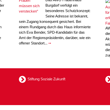
der
Burgdorf verfolgt ein
r
besonderes Schutzkonzept:
Seine Adresse ist bekannt,
sein Zugang konsequent gesichert. Bei
n
einem Rundgang durch das Haus informierte
AW
sich Eva Bender, SPD-Kandidatin für das
di
e
Amt der Regionspräsidentin, darüber, wie ein
Ak
offener Standort...
wü
di
zu
Stiftung Soziale Zukunft