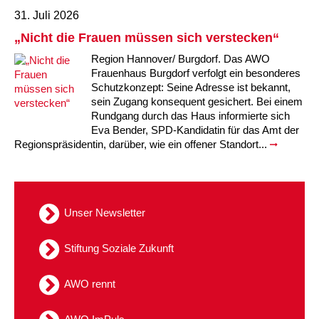
31. Juli 2026
Kindertagesstätte Tresckowstraße
„Nicht die Frauen müssen sich verstecken“
Kindertagesstätte Voltmerstraße
Region Hannover/ Burgdorf. Das AWO
Frauenhaus Burgdorf verfolgt ein besonderes
Schutzkonzept: Seine Adresse ist bekannt,
Kindertagesstätte Wiehbergstraße
sein Zugang konsequent gesichert. Bei einem
Rundgang durch das Haus informierte sich
Eva Bender, SPD-Kandidatin für das Amt der
Regionspräsidentin, darüber, wie ein offener Standort...
Unser Newsletter
Stiftung Soziale Zukunft
AWO rennt