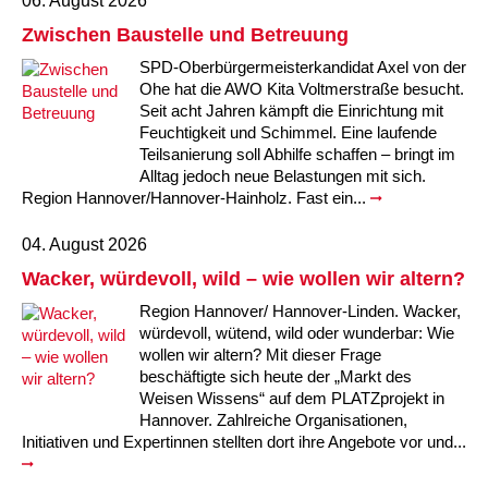
06. August 2026
Kindertagesstätte Moorlilienweg /
Kindertagesstätte Schneiderberg
Offene Sprach-Sprechstunde
Familienzentrum
Zwischen Baustelle und Betreuung
SPD-Oberbürgermeisterkandidat Axel von der
Kindertagesstätte Sylter Weg
Kindertagesstätte Mühenkamp / Familienzentrum
Ohe hat die AWO Kita Voltmerstraße besucht.
Seit acht Jahren kämpft die Einrichtung mit
Kindertagesstätte Petermannstraße /
Kindertagesstätte Tresckowstraße
Feuchtigkeit und Schimmel. Eine laufende
Familienzentrum
Teilsanierung soll Abhilfe schaffen – bringt im
Alltag jedoch neue Belastungen mit sich.
Kindertagesstätte Voltmerstraße
Kindertagesstätte Pfarrlandplatz
Region Hannover/Hannover-Hainholz. Fast ein...
Kindertagesstätte Wiehbergstraße
Hör- und Sprachheilkindergarten Ratswiese
04. August 2026
Wacker, würdevoll, wild – wie wollen wir altern?
Kindertagesstätte Rosenbergstraße
Region Hannover/ Hannover-Linden. Wacker,
würdevoll, wütend, wild oder wunderbar: Wie
Kindertagesstätte Schneiderberg
wollen wir altern? Mit dieser Frage
beschäftigte sich heute der „Markt des
Kindertagesstätte Schweriner Straße /
Weisen Wissens“ auf dem PLATZprojekt in
Familienzentrum
Hannover. Zahlreiche Organisationen,
Initiativen und Expertinnen stellten dort ihre Angebote vor und...
Kindertagesstätte Sylter Weg