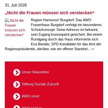
31. Juli 2026
Kindertagesstätte Tresckowstraße
„Nicht die Frauen müssen sich verstecken“
Kindertagesstätte Voltmerstraße
Region Hannover/ Burgdorf. Das AWO
Frauenhaus Burgdorf verfolgt ein besonderes
Schutzkonzept: Seine Adresse ist bekannt,
Kindertagesstätte Wiehbergstraße
sein Zugang konsequent gesichert. Bei einem
Rundgang durch das Haus informierte sich
Eva Bender, SPD-Kandidatin für das Amt der
Regionspräsidentin, darüber, wie ein offener Standort...
Unser Newsletter
Stiftung Soziale Zukunft
AWO rennt