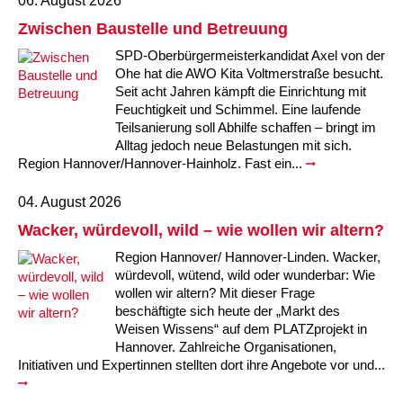
06. August 2026
Kindertagesstätte Moorlilienweg /
Kindertagesstätte Schneiderberg
Offene Sprach-Sprechstunde
Familienzentrum
Zwischen Baustelle und Betreuung
SPD-Oberbürgermeisterkandidat Axel von der
Kindertagesstätte Sylter Weg
Kindertagesstätte Mühenkamp / Familienzentrum
Ohe hat die AWO Kita Voltmerstraße besucht.
Seit acht Jahren kämpft die Einrichtung mit
Kindertagesstätte Petermannstraße /
Kindertagesstätte Tresckowstraße
Feuchtigkeit und Schimmel. Eine laufende
Familienzentrum
Teilsanierung soll Abhilfe schaffen – bringt im
Alltag jedoch neue Belastungen mit sich.
Kindertagesstätte Voltmerstraße
Kindertagesstätte Pfarrlandplatz
Region Hannover/Hannover-Hainholz. Fast ein...
Kindertagesstätte Wiehbergstraße
Hör- und Sprachheilkindergarten Ratswiese
04. August 2026
Wacker, würdevoll, wild – wie wollen wir altern?
Kindertagesstätte Rosenbergstraße
Region Hannover/ Hannover-Linden. Wacker,
würdevoll, wütend, wild oder wunderbar: Wie
Kindertagesstätte Schneiderberg
wollen wir altern? Mit dieser Frage
beschäftigte sich heute der „Markt des
Kindertagesstätte Schweriner Straße /
Weisen Wissens“ auf dem PLATZprojekt in
Familienzentrum
Hannover. Zahlreiche Organisationen,
Initiativen und Expertinnen stellten dort ihre Angebote vor und...
Kindertagesstätte Sylter Weg