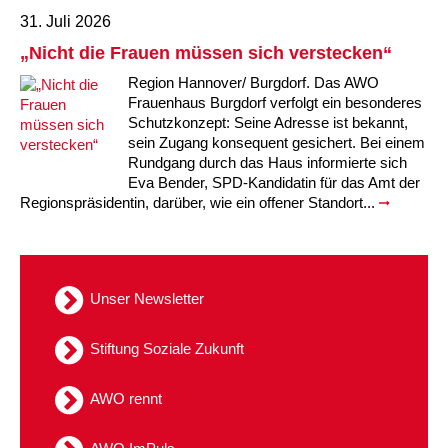
31. Juli 2026
Kindertagesstätte Tresckowstraße
„Nicht die Frauen müssen sich verstecken“
Kindertagesstätte Voltmerstraße
Region Hannover/ Burgdorf. Das AWO
Frauenhaus Burgdorf verfolgt ein besonderes
Schutzkonzept: Seine Adresse ist bekannt,
Kindertagesstätte Wiehbergstraße
sein Zugang konsequent gesichert. Bei einem
Rundgang durch das Haus informierte sich
Eva Bender, SPD-Kandidatin für das Amt der
Regionspräsidentin, darüber, wie ein offener Standort...
Unser Newsletter
Stiftung Soziale Zukunft
AWO rennt