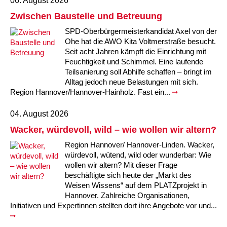
06. August 2026
Kindertagesstätte Moorlilienweg /
Kindertagesstätte Schneiderberg
Offene Sprach-Sprechstunde
Familienzentrum
Zwischen Baustelle und Betreuung
SPD-Oberbürgermeisterkandidat Axel von der
Kindertagesstätte Sylter Weg
Kindertagesstätte Mühenkamp / Familienzentrum
Ohe hat die AWO Kita Voltmerstraße besucht.
Seit acht Jahren kämpft die Einrichtung mit
Kindertagesstätte Petermannstraße /
Kindertagesstätte Tresckowstraße
Feuchtigkeit und Schimmel. Eine laufende
Familienzentrum
Teilsanierung soll Abhilfe schaffen – bringt im
Alltag jedoch neue Belastungen mit sich.
Kindertagesstätte Voltmerstraße
Kindertagesstätte Pfarrlandplatz
Region Hannover/Hannover-Hainholz. Fast ein...
Kindertagesstätte Wiehbergstraße
Hör- und Sprachheilkindergarten Ratswiese
04. August 2026
Wacker, würdevoll, wild – wie wollen wir altern?
Kindertagesstätte Rosenbergstraße
Region Hannover/ Hannover-Linden. Wacker,
würdevoll, wütend, wild oder wunderbar: Wie
Kindertagesstätte Schneiderberg
wollen wir altern? Mit dieser Frage
beschäftigte sich heute der „Markt des
Kindertagesstätte Schweriner Straße /
Weisen Wissens“ auf dem PLATZprojekt in
Familienzentrum
Hannover. Zahlreiche Organisationen,
Initiativen und Expertinnen stellten dort ihre Angebote vor und...
Kindertagesstätte Sylter Weg