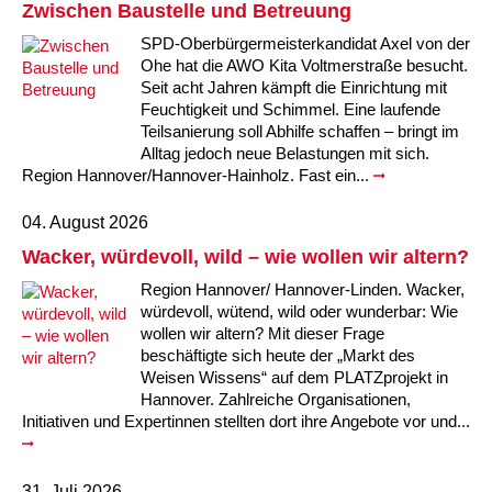
Kindertagesstätte Moorlilienweg /
Zwischen Baustelle und Betreuung
Kindertagesstätte Schneiderberg
Offene Sprach-Sprechstunde
Familienzentrum
SPD-Oberbürgermeisterkandidat Axel von der
Ohe hat die AWO Kita Voltmerstraße besucht.
Kindertagesstätte Sylter Weg
Kindertagesstätte Mühenkamp / Familienzentrum
Seit acht Jahren kämpft die Einrichtung mit
Feuchtigkeit und Schimmel. Eine laufende
Kindertagesstätte Petermannstraße /
Kindertagesstätte Tresckowstraße
Teilsanierung soll Abhilfe schaffen – bringt im
Familienzentrum
Alltag jedoch neue Belastungen mit sich.
Region Hannover/Hannover-Hainholz. Fast ein...
Kindertagesstätte Voltmerstraße
Kindertagesstätte Pfarrlandplatz
04. August 2026
Kindertagesstätte Wiehbergstraße
Hör- und Sprachheilkindergarten Ratswiese
Wacker, würdevoll, wild – wie wollen wir altern?
Region Hannover/ Hannover-Linden. Wacker,
Kindertagesstätte Rosenbergstraße
würdevoll, wütend, wild oder wunderbar: Wie
wollen wir altern? Mit dieser Frage
Kindertagesstätte Schneiderberg
beschäftigte sich heute der „Markt des
Weisen Wissens“ auf dem PLATZprojekt in
Kindertagesstätte Schweriner Straße /
Hannover. Zahlreiche Organisationen,
Familienzentrum
Initiativen und Expertinnen stellten dort ihre Angebote vor und...
Kindertagesstätte Sylter Weg
31. Juli 2026