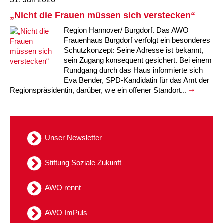
Kindertagesstätte Tresckowstraße
„Nicht die Frauen müssen sich verstecken“
Region Hannover/ Burgdorf. Das AWO
Kindertagesstätte Voltmerstraße
Frauenhaus Burgdorf verfolgt ein besonderes
Schutzkonzept: Seine Adresse ist bekannt,
sein Zugang konsequent gesichert. Bei einem
Kindertagesstätte Wiehbergstraße
Rundgang durch das Haus informierte sich
Eva Bender, SPD-Kandidatin für das Amt der
Regionspräsidentin, darüber, wie ein offener Standort...
Unser Newsletter
Stiftung Soziale Zukunft
AWO rennt
AWO ImPuls