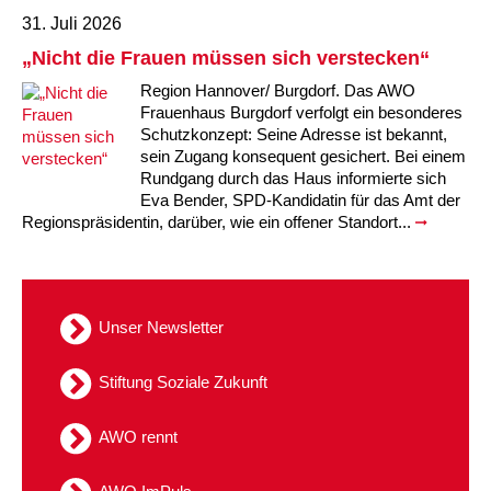
31. Juli 2026
Kindertagesstätte Tresckowstraße
„Nicht die Frauen müssen sich verstecken“
Kindertagesstätte Voltmerstraße
Region Hannover/ Burgdorf. Das AWO
Frauenhaus Burgdorf verfolgt ein besonderes
Schutzkonzept: Seine Adresse ist bekannt,
Kindertagesstätte Wiehbergstraße
sein Zugang konsequent gesichert. Bei einem
Rundgang durch das Haus informierte sich
Eva Bender, SPD-Kandidatin für das Amt der
Regionspräsidentin, darüber, wie ein offener Standort...
Unser Newsletter
Stiftung Soziale Zukunft
AWO rennt