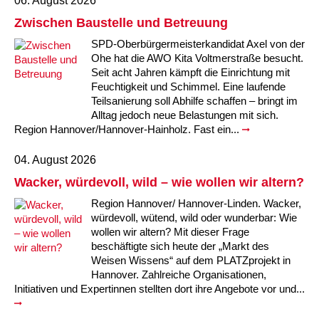
06. August 2026
Kindertagesstätte Moorlilienweg /
Kindertagesstätte Schneiderberg
Offene Sprach-Sprechstunde
Familienzentrum
Zwischen Baustelle und Betreuung
SPD-Oberbürgermeisterkandidat Axel von der
Kindertagesstätte Sylter Weg
Kindertagesstätte Mühenkamp / Familienzentrum
Ohe hat die AWO Kita Voltmerstraße besucht.
Seit acht Jahren kämpft die Einrichtung mit
Kindertagesstätte Petermannstraße /
Kindertagesstätte Tresckowstraße
Feuchtigkeit und Schimmel. Eine laufende
Familienzentrum
Teilsanierung soll Abhilfe schaffen – bringt im
Alltag jedoch neue Belastungen mit sich.
Kindertagesstätte Voltmerstraße
Kindertagesstätte Pfarrlandplatz
Region Hannover/Hannover-Hainholz. Fast ein...
Kindertagesstätte Wiehbergstraße
Hör- und Sprachheilkindergarten Ratswiese
04. August 2026
Wacker, würdevoll, wild – wie wollen wir altern?
Kindertagesstätte Rosenbergstraße
Region Hannover/ Hannover-Linden. Wacker,
würdevoll, wütend, wild oder wunderbar: Wie
Kindertagesstätte Schneiderberg
wollen wir altern? Mit dieser Frage
beschäftigte sich heute der „Markt des
Kindertagesstätte Schweriner Straße /
Weisen Wissens“ auf dem PLATZprojekt in
Familienzentrum
Hannover. Zahlreiche Organisationen,
Initiativen und Expertinnen stellten dort ihre Angebote vor und...
Kindertagesstätte Sylter Weg