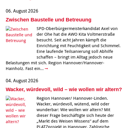
Kindertagesstätte Moorlilienweg /
Kindertagesstätte Schneiderberg
Offene Sprach-Sprechstunde
06. August 2026
Familienzentrum
Zwischen Baustelle und Betreuung
Kindertagesstätte Sylter Weg
Kindertagesstätte Mühenkamp / Familienzentrum
SPD-Oberbürgermeisterkandidat Axel von
der Ohe hat die AWO Kita Voltmerstraße
Kindertagesstätte Petermannstraße /
Kindertagesstätte Tresckowstraße
besucht. Seit acht Jahren kämpft die
Familienzentrum
Einrichtung mit Feuchtigkeit und Schimmel.
Eine laufende Teilsanierung soll Abhilfe
Kindertagesstätte Voltmerstraße
Kindertagesstätte Pfarrlandplatz
schaffen – bringt im Alltag jedoch neue
Belastungen mit sich. Region Hannover/Hannover-
Kindertagesstätte Wiehbergstraße
Hör- und Sprachheilkindergarten Ratswiese
Hainholz. Fast ein...
04. August 2026
Kindertagesstätte Rosenbergstraße
Wacker, würdevoll, wild – wie wollen wir altern?
Kindertagesstätte Schneiderberg
Region Hannover/ Hannover-Linden.
Wacker, würdevoll, wütend, wild oder
Kindertagesstätte Schweriner Straße /
wunderbar: Wie wollen wir altern? Mit
Familienzentrum
dieser Frage beschäftigte sich heute der
„Markt des Weisen Wissens“ auf dem
Kindertagesstätte Sylter Weg
PLATZprojekt in Hannover. Zahlreiche