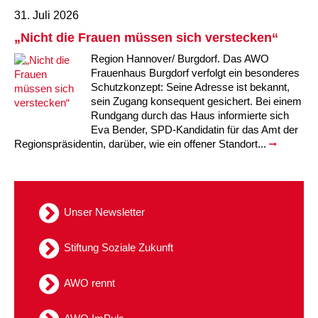
31. Juli 2026
Kindertagesstätte Tresckowstraße
„Nicht die Frauen müssen sich verstecken“
Kindertagesstätte Voltmerstraße
Region Hannover/ Burgdorf. Das AWO
Frauenhaus Burgdorf verfolgt ein besonderes
Schutzkonzept: Seine Adresse ist bekannt,
Kindertagesstätte Wiehbergstraße
sein Zugang konsequent gesichert. Bei einem
Rundgang durch das Haus informierte sich
Eva Bender, SPD-Kandidatin für das Amt der
Regionspräsidentin, darüber, wie ein offener Standort...
Unser Newsletter
Stiftung Soziale Zukunft
AWO rennt