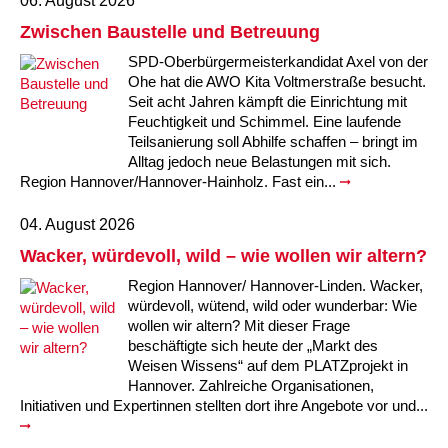
06. August 2026
Kindertagesstätte Moorlilienweg /
Kindertagesstätte Schneiderberg
Offene Sprach-Sprechstunde
Familienzentrum
Zwischen Baustelle und Betreuung
SPD-Oberbürgermeisterkandidat Axel von der
Kindertagesstätte Sylter Weg
Kindertagesstätte Mühenkamp / Familienzentrum
Ohe hat die AWO Kita Voltmerstraße besucht.
Seit acht Jahren kämpft die Einrichtung mit
Kindertagesstätte Petermannstraße /
Kindertagesstätte Tresckowstraße
Feuchtigkeit und Schimmel. Eine laufende
Familienzentrum
Teilsanierung soll Abhilfe schaffen – bringt im
Alltag jedoch neue Belastungen mit sich.
Kindertagesstätte Voltmerstraße
Kindertagesstätte Pfarrlandplatz
Region Hannover/Hannover-Hainholz. Fast ein...
Kindertagesstätte Wiehbergstraße
Hör- und Sprachheilkindergarten Ratswiese
04. August 2026
Wacker, würdevoll, wild – wie wollen wir altern?
Kindertagesstätte Rosenbergstraße
Region Hannover/ Hannover-Linden. Wacker,
würdevoll, wütend, wild oder wunderbar: Wie
Kindertagesstätte Schneiderberg
wollen wir altern? Mit dieser Frage
beschäftigte sich heute der „Markt des
Kindertagesstätte Schweriner Straße /
Weisen Wissens“ auf dem PLATZprojekt in
Familienzentrum
Hannover. Zahlreiche Organisationen,
Initiativen und Expertinnen stellten dort ihre Angebote vor und...
Kindertagesstätte Sylter Weg