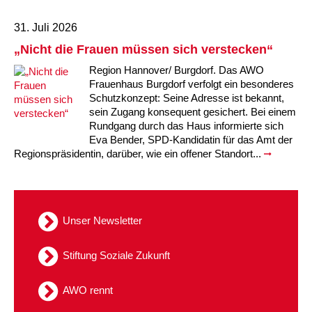
31. Juli 2026
Kindertagesstätte Tresckowstraße
„Nicht die Frauen müssen sich verstecken“
Kindertagesstätte Voltmerstraße
Region Hannover/ Burgdorf. Das AWO
Frauenhaus Burgdorf verfolgt ein besonderes
Schutzkonzept: Seine Adresse ist bekannt,
Kindertagesstätte Wiehbergstraße
sein Zugang konsequent gesichert. Bei einem
Rundgang durch das Haus informierte sich
Eva Bender, SPD-Kandidatin für das Amt der
Regionspräsidentin, darüber, wie ein offener Standort...
Unser Newsletter
Stiftung Soziale Zukunft
AWO rennt