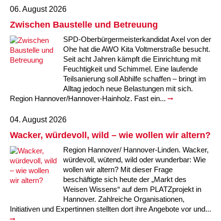
06. August 2026
Kindertagesstätte Moorlilienweg /
Kindertagesstätte Schneiderberg
Offene Sprach-Sprechstunde
Familienzentrum
Zwischen Baustelle und Betreuung
SPD-Oberbürgermeisterkandidat Axel von der
Kindertagesstätte Sylter Weg
Kindertagesstätte Mühenkamp / Familienzentrum
Ohe hat die AWO Kita Voltmerstraße besucht.
Seit acht Jahren kämpft die Einrichtung mit
Kindertagesstätte Petermannstraße /
Kindertagesstätte Tresckowstraße
Feuchtigkeit und Schimmel. Eine laufende
Familienzentrum
Teilsanierung soll Abhilfe schaffen – bringt im
Alltag jedoch neue Belastungen mit sich.
Kindertagesstätte Voltmerstraße
Kindertagesstätte Pfarrlandplatz
Region Hannover/Hannover-Hainholz. Fast ein...
Kindertagesstätte Wiehbergstraße
Hör- und Sprachheilkindergarten Ratswiese
04. August 2026
Wacker, würdevoll, wild – wie wollen wir altern?
Kindertagesstätte Rosenbergstraße
Region Hannover/ Hannover-Linden. Wacker,
würdevoll, wütend, wild oder wunderbar: Wie
Kindertagesstätte Schneiderberg
wollen wir altern? Mit dieser Frage
beschäftigte sich heute der „Markt des
Kindertagesstätte Schweriner Straße /
Weisen Wissens“ auf dem PLATZprojekt in
Familienzentrum
Hannover. Zahlreiche Organisationen,
Initiativen und Expertinnen stellten dort ihre Angebote vor und...
Kindertagesstätte Sylter Weg