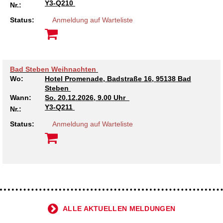
Y3-Q210
Nr.:
Kindertagesstätte Johannes-Lau-Hof
Kindertagesstätte Herbartstraße
Status:
Anmeldung auf Warteliste
Kindertagesstätte Klaus-Müller-Kilian-Weg /
Kindertagesstätte Hiltrud-Grote-Weg
“Mäuseburg” / Familienzentrum
Kindertagesstätte König-Ludwig-Straße
Kindertagesstätte Ibykusweg / Familienzentrum
Bad Steben Weihnachten
Wo:
Hotel Promenade, Badstraße 16, 95138 Bad
Kindertagesstätte Langes Feld “Deisterspatzen”
Kindertagesstätte Johannes-Lau-Hof
Steben
Wann:
So.
20.12.2026, 9.00 Uhr
Y3-Q211
Kindertagesstätte Moorlilienweg /
Kindertagesstätte Kapellenbrink /
Nr.:
Familienzentrum
Familienzentrum
Status:
Anmeldung auf Warteliste
Kindertagesstätte Petermannstraße /
Kindertagesstätte Klaus-Müller-Kilian-Weg /
Familienzentrum
“Mäuseburg” / Familienzentrum
Kindertagesstätte Pfarrlandplatz
Kindertagesstätte König-Ludwig-Straße
Kindertagesstätte Rosenbergstraße
Kindertagesstätte Langes Feld “Deisterspatzen”
ALLE AKTUELLEN MELDUNGEN
Krippe Schleswiger Straße
Kindertagesstätte Levester Straße