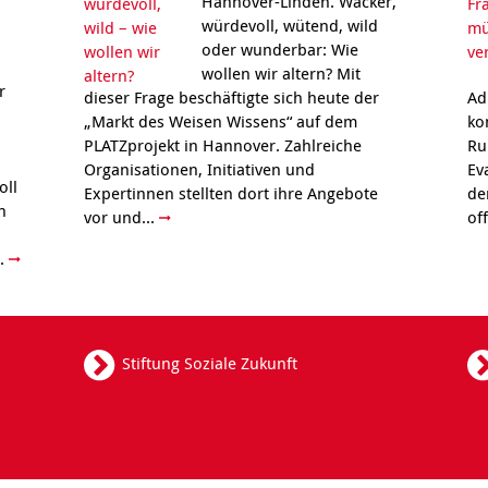
Hannover-Linden. Wacker,
würdevoll, wütend, wild
oder wunderbar: Wie
wollen wir altern? Mit
r
dieser Frage beschäftigte sich heute der
Ad
„Markt des Weisen Wissens“ auf dem
ko
PLATZprojekt in Hannover. Zahlreiche
Ru
Organisationen, Initiativen und
Ev
oll
Expertinnen stellten dort ihre Angebote
de
h
vor und...
of
..
Stiftung Soziale Zukunft