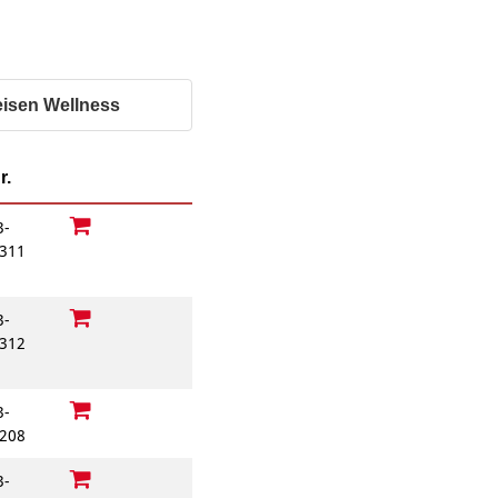
Behördenbegleitung
und Formulare
Betätigung für
ausfüllen
Menschen mit
psychischen
Repair Café
Beeinträchtigungen
Stromsparcheck
eisen Wellness
Familie
Jugendliche
r.
Ältere Menschen
Migration
3-
311
Menschen mit
Behinderungen
3-
312
3-
208
3-