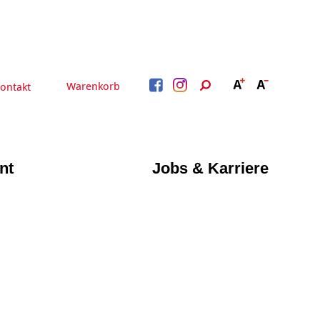
Warenkorb
ontakt
nt
Jobs & Karriere
BERATUNG &
ARBEIT &
BETREUUNG
QUALIFIZIERUNG
Beratung &
Psychosoziale Angebote
Qualifizierung
Gesetzliche Betreuung
Fortbildung
Quartiersmanagement
Beratung für Menschen
n
Schuldnerberatung
mit Schwerbehinderung
im Arbeitsleben