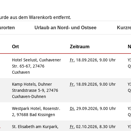
Integrationskurse
enberatung in
Angebote
dorf, Lehrte,
Berufssprachkurse
Wohnen & Pflege
de, Uetze
Kommunikation und
 wurde aus dem Warenkorb entfernt.
Information & Hilfe
tung für Frauen bei
Teilhabe
licher Gewalt
urorten
Urlaub an Nord- und Ostsee
Kurzr
enhaus in der
on Hannover
angeren- und
Ort
Zeitraum
N
angerschafts-
liktberatung
Hotel Seelust, Cuxhavener
Fr.
18.09.2026, 9.00 Uhr
Y
Str. 65-67, 27476
Q
Cuxhaven
Kamp Hotels, Duhner
Fr.
18.09.2026, 9.00 Uhr
Y
Strandstrasse 5-9, 27476
Q
Cuxhaven-Duhnen
t
Westpark Hotel, Rosenstr.
Di.
29.09.2026, 9.00 Uhr
Y
2, 97688 Bad Kissingen
Q
.
St. Elisabeth am Kurpark,
Fr.
02.10.2026, 8.30 Uhr
Y