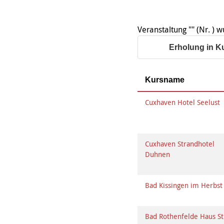
Organigramm
Eltern und Kinder
Frau
Unser Jugendverband
Burg
Unser Leitbild
Eltern
Sehn
Weiterbildung
Geschäftsbericht
Schule
Veranstaltung "" (Nr. )
Bera
Wohnen
Freizeiten
häus
Erholung in K
Gesundheit & Sport
Frau
Regi
Rat & Hilfe
Schw
Kursname
Schw
Konf
Cuxhaven Hotel Seelust
Cuxhaven Strandhotel
Duhnen
Bad Kissingen im Herbs
Bad Rothenfelde Haus St