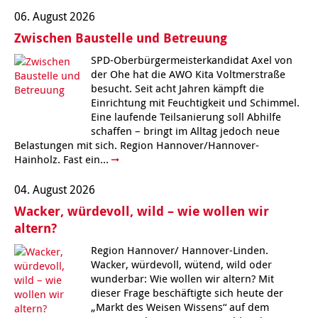
Kindertagesstätte Moorlilienweg /
Kindertagesstätte Schneiderberg
Offene Sprach-Sprechstunde
Familienzentrum
06. August 2026
Zwischen Baustelle und Betreuung
Kindertagesstätte Sylter Weg
Kindertagesstätte Mühenkamp / Familienzentrum
SPD-Oberbürgermeisterkandidat Axel von
der Ohe hat die AWO Kita Voltmerstraße
Kindertagesstätte Petermannstraße /
Kindertagesstätte Tresckowstraße
Familienzentrum
besucht. Seit acht Jahren kämpft die
Einrichtung mit Feuchtigkeit und Schimmel.
Eine laufende Teilsanierung soll Abhilfe
Kindertagesstätte Voltmerstraße
Kindertagesstätte Pfarrlandplatz
schaffen – bringt im Alltag jedoch neue
Belastungen mit sich. Region Hannover/Hannover-
Kindertagesstätte Wiehbergstraße
Hör- und Sprachheilkindergarten Ratswiese
Hainholz. Fast ein...
04. August 2026
Kindertagesstätte Rosenbergstraße
Wacker, würdevoll, wild – wie wollen wir
Kindertagesstätte Schneiderberg
altern?
Region Hannover/ Hannover-Linden.
Kindertagesstätte Schweriner Straße /
Wacker, würdevoll, wütend, wild oder
Familienzentrum
wunderbar: Wie wollen wir altern? Mit
dieser Frage beschäftigte sich heute der
Kindertagesstätte Sylter Weg
„Markt des Weisen Wissens“ auf dem