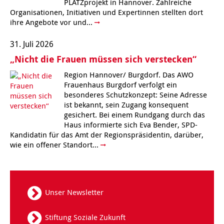
PLATZprojekt in Hannover. Zahlreiche
Kindertagesstätte Tresckowstraße
Organisationen, Initiativen und Expertinnen stellten dort
ihre Angebote vor und...
Kindertagesstätte Voltmerstraße
31. Juli 2026
„Nicht die Frauen müssen sich verstecken“
Kindertagesstätte Wiehbergstraße
Region Hannover/ Burgdorf. Das AWO
Frauenhaus Burgdorf verfolgt ein
besonderes Schutzkonzept: Seine Adresse
ist bekannt, sein Zugang konsequent
gesichert. Bei einem Rundgang durch das
Haus informierte sich Eva Bender, SPD-
Kandidatin für das Amt der Regionspräsidentin, darüber,
wie ein offener Standort...
Unser Newsletter
Stiftung Soziale Zukunft