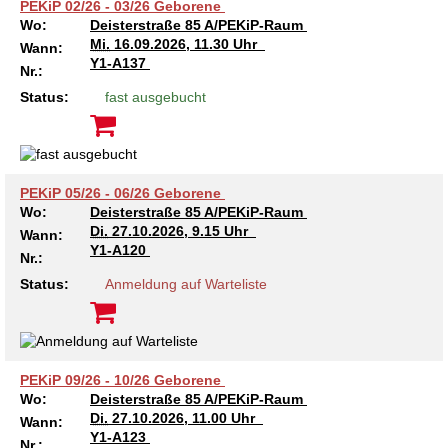
Kindertagesstätte Moorlilienweg /
PEKiP 02/26 - 03/26 Geborene
Kindertagesstätte Schneiderberg
Offene Sprach-Sprechstunde
Familienzentrum
Wo:
Deisterstraße 85 A/PEKiP-Raum
Mi.
16.09.2026, 11.30 Uhr
Wann:
Kindertagesstätte Sylter Weg
Kindertagesstätte Mühenkamp / Familienzentrum
Y1-A137
Nr.:
Status:
fast ausgebucht
Kindertagesstätte Petermannstraße /
Kindertagesstätte Tresckowstraße
Familienzentrum
Kindertagesstätte Voltmerstraße
Kindertagesstätte Pfarrlandplatz
PEKiP 05/26 - 06/26 Geborene
Wo:
Deisterstraße 85 A/PEKiP-Raum
Kindertagesstätte Wiehbergstraße
Hör- und Sprachheilkindergarten Ratswiese
Di.
27.10.2026, 9.15 Uhr
Wann:
Y1-A120
Nr.:
Kindertagesstätte Rosenbergstraße
Status:
Anmeldung auf Warteliste
Kindertagesstätte Schneiderberg
Kindertagesstätte Schweriner Straße /
Familienzentrum
PEKiP 09/26 - 10/26 Geborene
Wo:
Deisterstraße 85 A/PEKiP-Raum
Di.
27.10.2026, 11.00 Uhr
Kindertagesstätte Sylter Weg
Wann:
Y1-A123
Nr.: