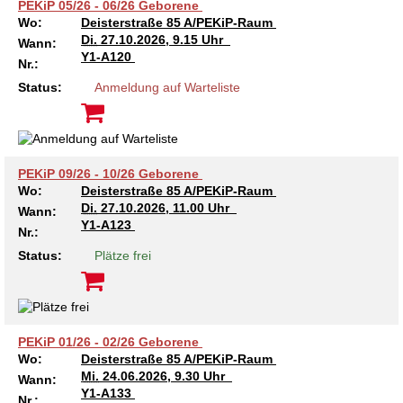
Kindertagesstätte Moorlilienweg /
PEKiP 05/26 - 06/26 Geborene
Kindertagesstätte Schneiderberg
Offene Sprach-Sprechstunde
Familienzentrum
Wo:
Deisterstraße 85 A/PEKiP-Raum
Di.
27.10.2026, 9.15 Uhr
Wann:
Kindertagesstätte Sylter Weg
Kindertagesstätte Mühenkamp / Familienzentrum
Y1-A120
Nr.:
Status:
Anmeldung auf Warteliste
Kindertagesstätte Petermannstraße /
Kindertagesstätte Tresckowstraße
Familienzentrum
Kindertagesstätte Voltmerstraße
Kindertagesstätte Pfarrlandplatz
PEKiP 09/26 - 10/26 Geborene
Wo:
Deisterstraße 85 A/PEKiP-Raum
Kindertagesstätte Wiehbergstraße
Hör- und Sprachheilkindergarten Ratswiese
Di.
27.10.2026, 11.00 Uhr
Wann:
Y1-A123
Nr.:
Kindertagesstätte Rosenbergstraße
Status:
Plätze frei
Kindertagesstätte Schneiderberg
Kindertagesstätte Schweriner Straße /
Familienzentrum
PEKiP 01/26 - 02/26 Geborene
Wo:
Deisterstraße 85 A/PEKiP-Raum
Mi.
24.06.2026, 9.30 Uhr
Kindertagesstätte Sylter Weg
Wann:
Y1-A133
Nr.: