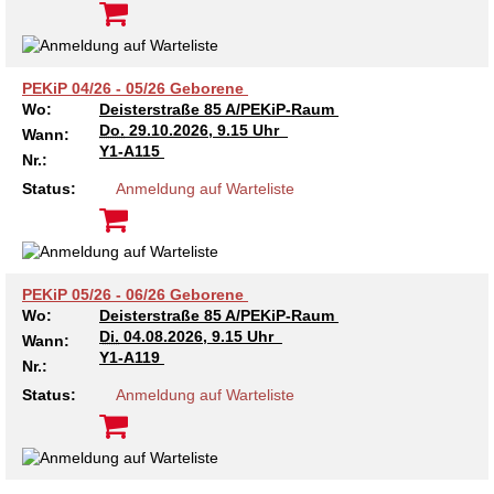
Kindertagesstätte Johannes-Lau-Hof
Kindertagesstätte Herbartstraße
Kindertagesstätte Klaus-Müller-Kilian-Weg /
Kindertagesstätte Hiltrud-Grote-Weg
“Mäuseburg” / Familienzentrum
PEKiP 04/26 - 05/26 Geborene
Wo:
Deisterstraße 85 A/PEKiP-Raum
Kindertagesstätte König-Ludwig-Straße
Kindertagesstätte Ibykusweg / Familienzentrum
Do.
29.10.2026, 9.15 Uhr
Wann:
Y1-A115
Nr.:
Kindertagesstätte Langes Feld “Deisterspatzen”
Kindertagesstätte Johannes-Lau-Hof
Status:
Anmeldung auf Warteliste
Kindertagesstätte Moorlilienweg /
Kindertagesstätte Kapellenbrink /
Familienzentrum
Familienzentrum
Kindertagesstätte Petermannstraße /
Kindertagesstätte Klaus-Müller-Kilian-Weg /
Familienzentrum
“Mäuseburg” / Familienzentrum
PEKiP 05/26 - 06/26 Geborene
Wo:
Deisterstraße 85 A/PEKiP-Raum
Di.
04.08.2026, 9.15 Uhr
Kindertagesstätte Pfarrlandplatz
Kindertagesstätte König-Ludwig-Straße
Wann:
Y1-A119
Nr.:
Kindertagesstätte Rosenbergstraße
Kindertagesstätte Langes Feld “Deisterspatzen”
Status:
Anmeldung auf Warteliste
Krippe Schleswiger Straße
Kindertagesstätte Levester Straße