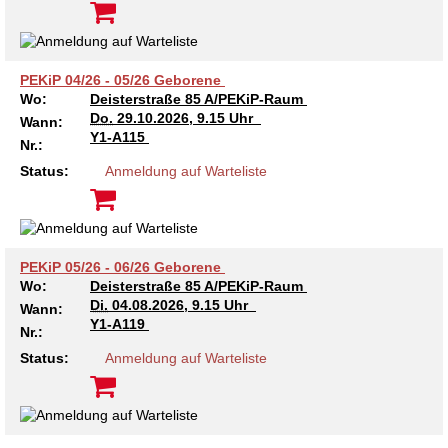
Kindertagesstätte Johannes-Lau-Hof
Kindertagesstätte Herbartstraße
Kindertagesstätte Klaus-Müller-Kilian-Weg /
Kindertagesstätte Hiltrud-Grote-Weg
“Mäuseburg” / Familienzentrum
PEKiP 04/26 - 05/26 Geborene
Wo:
Deisterstraße 85 A/PEKiP-Raum
Kindertagesstätte König-Ludwig-Straße
Kindertagesstätte Ibykusweg / Familienzentrum
Do.
29.10.2026, 9.15 Uhr
Wann:
Y1-A115
Nr.:
Kindertagesstätte Langes Feld “Deisterspatzen”
Kindertagesstätte Johannes-Lau-Hof
Status:
Anmeldung auf Warteliste
Kindertagesstätte Moorlilienweg /
Kindertagesstätte Kapellenbrink /
Familienzentrum
Familienzentrum
Kindertagesstätte Petermannstraße /
Kindertagesstätte Klaus-Müller-Kilian-Weg /
Familienzentrum
“Mäuseburg” / Familienzentrum
PEKiP 05/26 - 06/26 Geborene
Wo:
Deisterstraße 85 A/PEKiP-Raum
Di.
04.08.2026, 9.15 Uhr
Kindertagesstätte Pfarrlandplatz
Kindertagesstätte König-Ludwig-Straße
Wann:
Y1-A119
Nr.:
Kindertagesstätte Rosenbergstraße
Kindertagesstätte Langes Feld “Deisterspatzen”
Status:
Anmeldung auf Warteliste
Krippe Schleswiger Straße
Kindertagesstätte Levester Straße