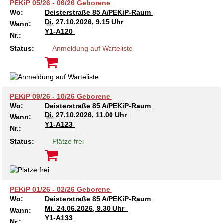
Kindertagesstätte Moorlilienweg /
PEKiP 05/26 - 06/26 Geborene
Kindertagesstätte Schneiderberg
Offene Sprach-Sprechstunde
Familienzentrum
Wo:
Deisterstraße 85 A/PEKiP-Raum
Di.
27.10.2026, 9.15 Uhr
Wann:
Kindertagesstätte Sylter Weg
Kindertagesstätte Mühenkamp / Familienzentrum
Y1-A120
Nr.:
Status:
Anmeldung auf Warteliste
Kindertagesstätte Petermannstraße /
Kindertagesstätte Tresckowstraße
Familienzentrum
Kindertagesstätte Voltmerstraße
Kindertagesstätte Pfarrlandplatz
PEKiP 09/26 - 10/26 Geborene
Wo:
Deisterstraße 85 A/PEKiP-Raum
Kindertagesstätte Wiehbergstraße
Hör- und Sprachheilkindergarten Ratswiese
Di.
27.10.2026, 11.00 Uhr
Wann:
Y1-A123
Nr.:
Kindertagesstätte Rosenbergstraße
Status:
Plätze frei
Kindertagesstätte Schneiderberg
Kindertagesstätte Schweriner Straße /
Familienzentrum
PEKiP 01/26 - 02/26 Geborene
Wo:
Deisterstraße 85 A/PEKiP-Raum
Mi.
24.06.2026, 9.30 Uhr
Kindertagesstätte Sylter Weg
Wann:
Y1-A133
Nr.: