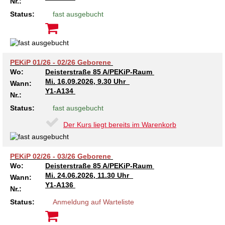
Nr.:
Kindertagesstätte Tresckowstraße
Status:
fast ausgebucht
Kindertagesstätte Voltmerstraße
PEKiP 01/26 - 02/26 Geborene
Kindertagesstätte Wiehbergstraße
Wo:
Deisterstraße 85 A/PEKiP-Raum
Mi.
16.09.2026, 9.30 Uhr
Wann:
Y1-A134
Nr.:
Status:
fast ausgebucht
Der Kurs liegt bereits im Warenkorb
PEKiP 02/26 - 03/26 Geborene
Wo:
Deisterstraße 85 A/PEKiP-Raum
Mi.
24.06.2026, 11.30 Uhr
Wann:
Y1-A136
Nr.:
Status:
Anmeldung auf Warteliste