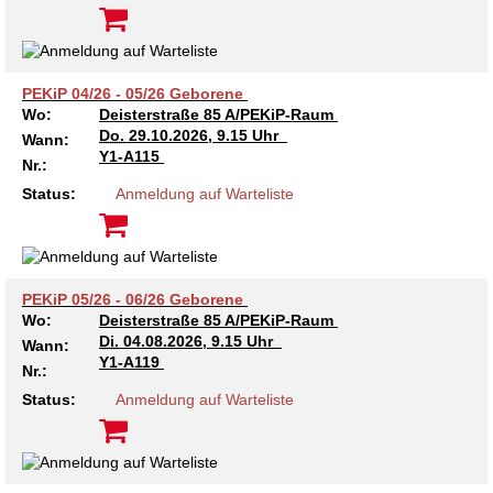
Kindertagesstätte Johannes-Lau-Hof
Kindertagesstätte Herbartstraße
Kindertagesstätte Klaus-Müller-Kilian-Weg /
Kindertagesstätte Hiltrud-Grote-Weg
“Mäuseburg” / Familienzentrum
PEKiP 04/26 - 05/26 Geborene
Kindertagesstätte König-Ludwig-Straße
Kindertagesstätte Ibykusweg / Familienzentrum
Wo:
Deisterstraße 85 A/PEKiP-Raum
Do.
29.10.2026, 9.15 Uhr
Wann:
Y1-A115
Nr.:
Kindertagesstätte Langes Feld “Deisterspatzen”
Kindertagesstätte Johannes-Lau-Hof
Status:
Anmeldung auf Warteliste
Kindertagesstätte Moorlilienweg /
Kindertagesstätte Kapellenbrink /
Familienzentrum
Familienzentrum
Kindertagesstätte Petermannstraße /
Kindertagesstätte Klaus-Müller-Kilian-Weg /
Familienzentrum
“Mäuseburg” / Familienzentrum
PEKiP 05/26 - 06/26 Geborene
Wo:
Deisterstraße 85 A/PEKiP-Raum
Kindertagesstätte Pfarrlandplatz
Kindertagesstätte König-Ludwig-Straße
Di.
04.08.2026, 9.15 Uhr
Wann:
Y1-A119
Nr.:
Kindertagesstätte Rosenbergstraße
Kindertagesstätte Langes Feld “Deisterspatzen”
Status:
Anmeldung auf Warteliste
Krippe Schleswiger Straße
Kindertagesstätte Levester Straße