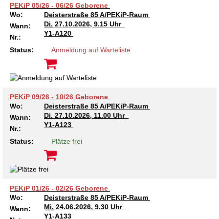
Kindertagesstätte Moorlilienweg /
PEKiP 05/26 - 06/26 Geborene
Kindertagesstätte Schneiderberg
Offene Sprach-Sprechstunde
Familienzentrum
Wo:
Deisterstraße 85 A/PEKiP-Raum
Di.
27.10.2026, 9.15 Uhr
Wann:
Kindertagesstätte Sylter Weg
Kindertagesstätte Mühenkamp / Familienzentrum
Y1-A120
Nr.:
Status:
Anmeldung auf Warteliste
Kindertagesstätte Petermannstraße /
Kindertagesstätte Tresckowstraße
Familienzentrum
Kindertagesstätte Voltmerstraße
Kindertagesstätte Pfarrlandplatz
PEKiP 09/26 - 10/26 Geborene
Kindertagesstätte Wiehbergstraße
Hör- und Sprachheilkindergarten Ratswiese
Wo:
Deisterstraße 85 A/PEKiP-Raum
Di.
27.10.2026, 11.00 Uhr
Wann:
Y1-A123
Nr.:
Kindertagesstätte Rosenbergstraße
Status:
Plätze frei
Kindertagesstätte Schneiderberg
Kindertagesstätte Schweriner Straße /
Familienzentrum
PEKiP 01/26 - 02/26 Geborene
Wo:
Deisterstraße 85 A/PEKiP-Raum
Kindertagesstätte Sylter Weg
Mi.
24.06.2026, 9.30 Uhr
Wann:
Y1-A133