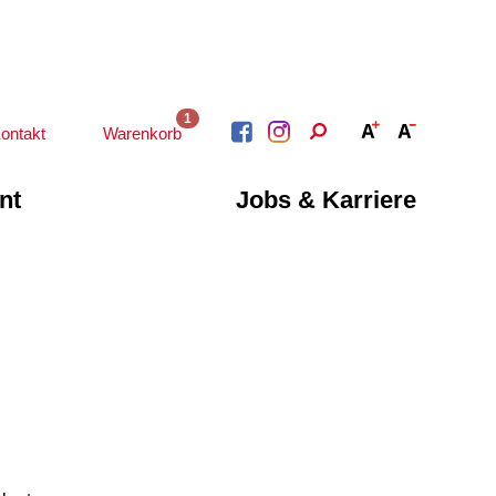
1
ontakt
Warenkorb
nt
Jobs & Karriere
BERATUNG &
ARBEIT &
BETREUUNG
QUALIFIZIERUNG
Psychosoziale
Beratung &
Angebote
Qualifizierung
Gesetzliche Betreuung
Fortbildung
Beratung für Menschen
n
Quartiersmanagement
mit Schwerbehinderung
ote
Schuldnerberatung
im Arbeitsleben
Behördenbegleitung
Betätigung für
und Formulare
Menschen mit
ausfüllen