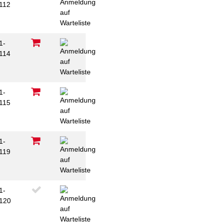
112
1-
114
1-
115
1-
119
1-
120