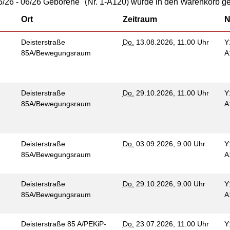
Kommunikation und
/26 - 06/26 Geborene" (Nr. 1-A120) wurde in den Warenkorb ge
tung für Frauen bei
Teilhabe
licher Gewalt
Ort
Zeitraum
N
enhaus in der
on Hannover
Deisterstraße
Do.
13.08.2026, 11.00 Uhr
Y
85A/Bewegungsraum
A
angeren- und
angerschafts-
liktberatung
Deisterstraße
Do.
29.10.2026, 11.00 Uhr
Y
85A/Bewegungsraum
A
Deisterstraße
Do.
03.09.2026, 9.00 Uhr
Y
85A/Bewegungsraum
A
Deisterstraße
Do.
29.10.2026, 9.00 Uhr
Y
85A/Bewegungsraum
A
Deisterstraße 85 A/PEKiP-
Do.
23.07.2026, 11.00 Uhr
Y