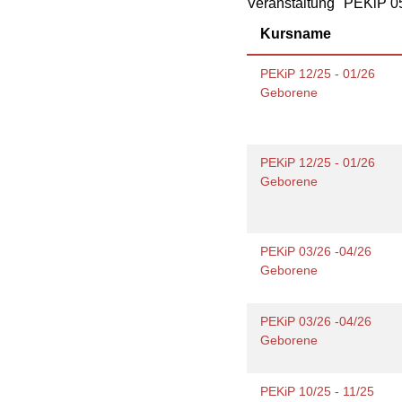
Veranstaltung "PEKiP 05
Geschäftsbericht
Schule
Bera
Wohnen
Freizeiten
häus
Kursname
Gesundheit & Sport
Frau
Regi
PEKiP 12/25 - 01/26
Rat & Hilfe
Geborene
Schw
Schw
Konf
PEKiP 12/25 - 01/26
Geborene
PEKiP 03/26 -04/26
Geborene
PEKiP 03/26 -04/26
Geborene
PEKiP 10/25 - 11/25