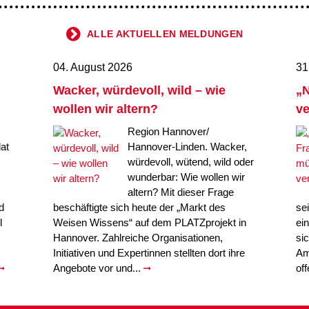
ALLE AKTUELLEN MELDUNGEN
04. August 2026
31
Wacker, würdevoll, wild – wie
„N
wollen wir altern?
ve
Region Hannover/
at
Hannover-Linden. Wacker,
würdevoll, wütend, wild oder
wunderbar: Wie wollen wir
altern? Mit dieser Frage
d
beschäftigte sich heute der „Markt des
se
l
Weisen Wissens“ auf dem PLATZprojekt in
ei
Hannover. Zahlreiche Organisationen,
si
Initiativen und Expertinnen stellten dort ihre
Am
Angebote vor und...
of