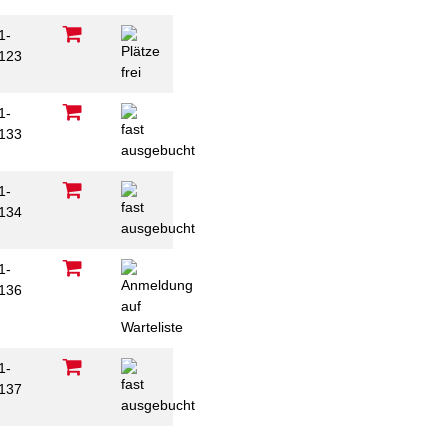
1-
123
1-
133
1-
134
1-
136
1-
137