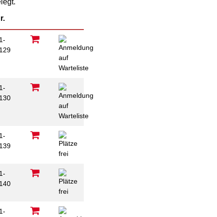
legt.
psychischen
Beeinträchtigungen
Repair Café
r.
Stromsparcheck
Familie
1-
129
Jugendliche
Ältere Menschen
Migration
1-
Menschen mit
130
Behinderungen
1-
139
1-
140
1-