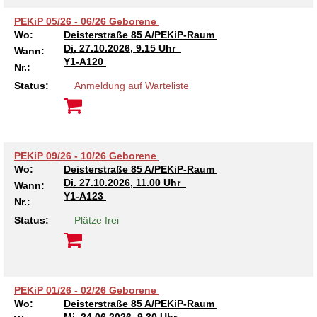
Kindertagesstätte Moorlilienweg /
PEKiP 05/26 - 06/26 Geborene
Kindertagesstätte Schneiderberg
Offene Sprach-Sprechstunde
Familienzentrum
Wo:
Deisterstraße 85 A/PEKiP-Raum
Di.
27.10.2026, 9.15 Uhr
Wann:
Kindertagesstätte Sylter Weg
Kindertagesstätte Mühenkamp / Familienzentrum
Y1-A120
Nr.:
Status:
Anmeldung auf Warteliste
Kindertagesstätte Petermannstraße /
Kindertagesstätte Tresckowstraße
Familienzentrum
Kindertagesstätte Voltmerstraße
Kindertagesstätte Pfarrlandplatz
PEKiP 09/26 - 10/26 Geborene
Kindertagesstätte Wiehbergstraße
Hör- und Sprachheilkindergarten Ratswiese
Wo:
Deisterstraße 85 A/PEKiP-Raum
Di.
27.10.2026, 11.00 Uhr
Wann:
Y1-A123
Nr.:
Kindertagesstätte Rosenbergstraße
Status:
Plätze frei
Kindertagesstätte Schneiderberg
Kindertagesstätte Schweriner Straße /
Familienzentrum
PEKiP 01/26 - 02/26 Geborene
Wo:
Deisterstraße 85 A/PEKiP-Raum
Kindertagesstätte Sylter Weg