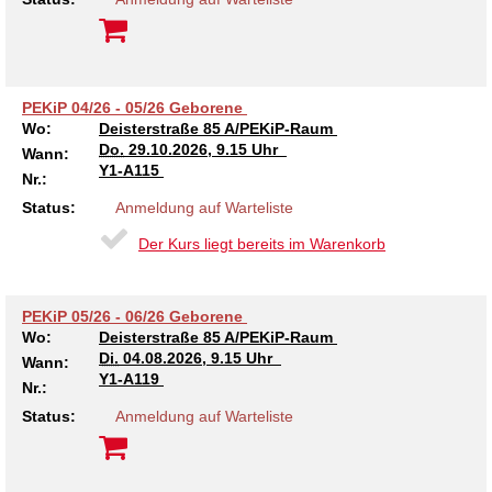
Kindertagesstätte Johannes-Lau-Hof
Kindertagesstätte Herbartstraße
Kindertagesstätte Klaus-Müller-Kilian-Weg /
Kindertagesstätte Hiltrud-Grote-Weg
“Mäuseburg” / Familienzentrum
PEKiP 04/26 - 05/26 Geborene
Wo:
Deisterstraße 85 A/PEKiP-Raum
Kindertagesstätte König-Ludwig-Straße
Kindertagesstätte Ibykusweg / Familienzentrum
Do.
29.10.2026, 9.15 Uhr
Wann:
Y1-A115
Nr.:
Kindertagesstätte Langes Feld “Deisterspatzen”
Kindertagesstätte Johannes-Lau-Hof
Status:
Anmeldung auf Warteliste
Kindertagesstätte Moorlilienweg /
Kindertagesstätte Kapellenbrink /
Der Kurs liegt bereits im Warenkorb
Familienzentrum
Familienzentrum
Kindertagesstätte Petermannstraße /
Kindertagesstätte Klaus-Müller-Kilian-Weg /
Familienzentrum
“Mäuseburg” / Familienzentrum
PEKiP 05/26 - 06/26 Geborene
Wo:
Deisterstraße 85 A/PEKiP-Raum
Di.
04.08.2026, 9.15 Uhr
Kindertagesstätte Pfarrlandplatz
Kindertagesstätte König-Ludwig-Straße
Wann:
Y1-A119
Nr.:
Kindertagesstätte Rosenbergstraße
Kindertagesstätte Langes Feld “Deisterspatzen”
Status:
Anmeldung auf Warteliste
Krippe Schleswiger Straße
Kindertagesstätte Levester Straße