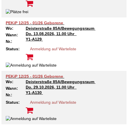
Kindertagesstätte Johannes-Lau-Hof
Kindertagesstätte Herbartstraße
Kindertagesstätte Klaus-Müller-Kilian-Weg /
Kindertagesstätte Hiltrud-Grote-Weg
“Mäuseburg” / Familienzentrum
PEKiP 12/25 - 01/26 Geborene
Wo:
Deisterstraße 85A/Bewegungsraum
Kindertagesstätte König-Ludwig-Straße
Kindertagesstätte Ibykusweg / Familienzentrum
Do.
13.08.2026, 11.00 Uhr
Wann:
Y1-A129
Nr.:
Kindertagesstätte Langes Feld “Deisterspatzen”
Kindertagesstätte Johannes-Lau-Hof
Status:
Anmeldung auf Warteliste
Kindertagesstätte Moorlilienweg /
Kindertagesstätte Kapellenbrink /
Familienzentrum
Familienzentrum
Kindertagesstätte Petermannstraße /
Kindertagesstätte Klaus-Müller-Kilian-Weg /
Familienzentrum
“Mäuseburg” / Familienzentrum
PEKiP 12/25 - 01/26 Geborene
Wo:
Deisterstraße 85A/Bewegungsraum
Do.
29.10.2026, 11.00 Uhr
Kindertagesstätte Pfarrlandplatz
Kindertagesstätte König-Ludwig-Straße
Wann:
Y1-A130
Nr.:
Kindertagesstätte Rosenbergstraße
Kindertagesstätte Langes Feld “Deisterspatzen”
Status:
Anmeldung auf Warteliste
Krippe Schleswiger Straße
Kindertagesstätte Levester Straße