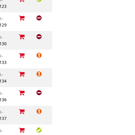
123
1-
129
1-
130
1-
133
1-
134
1-
136
1-
137
1-