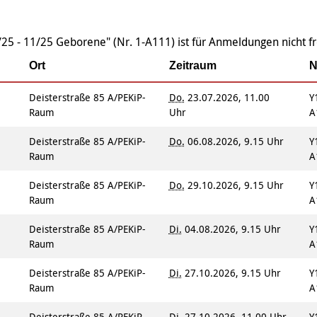
Integrationskurse
enberatung in
Angebote
dorf, Lehrte,
Berufssprachkurse
Wohnen & Pflege
de, Uetze
Kommunikation und
/25 - 11/25 Geborene" (Nr. 1-A111) ist für Anmeldungen nicht f
Information & Hilfe
tung für Frauen bei
Teilhabe
licher Gewalt
Ort
Zeitraum
N
enhaus in der
on Hannover
Deisterstraße 85 A/PEKiP-
Do.
23.07.2026, 11.00
Y
angeren- und
Raum
Uhr
A
angerschafts-
liktberatung
Deisterstraße 85 A/PEKiP-
Do.
06.08.2026, 9.15 Uhr
Y
Raum
A
Deisterstraße 85 A/PEKiP-
Do.
29.10.2026, 9.15 Uhr
Y
Raum
A
Deisterstraße 85 A/PEKiP-
Di.
04.08.2026, 9.15 Uhr
Y
Raum
A
Deisterstraße 85 A/PEKiP-
Di.
27.10.2026, 9.15 Uhr
Y
Raum
A
Deisterstraße 85 A/PEKiP-
Di.
27.10.2026, 11.00 Uhr
Y