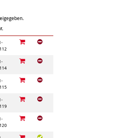
Behördenbegleitung
und Formulare
Betätigung für
ausfüllen
Menschen mit
reigegeben.
psychischen
Repair Café
Beeinträchtigungen
Stromsparcheck
r.
Familie
1-
Jugendliche
112
Ältere Menschen
1-
Migration
114
Menschen mit
Behinderungen
1-
115
1-
119
1-
120
1-