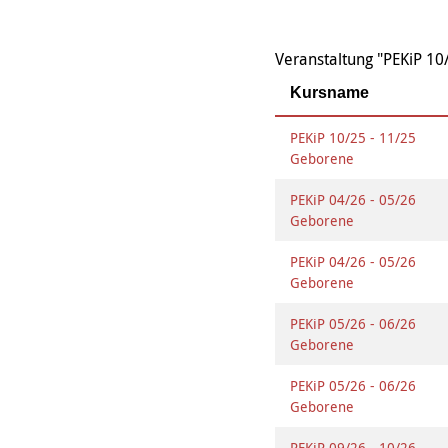
Organigramm
Eltern und Kinder
Frau
Unser Jugendverband
Burg
Unser Leitbild
Eltern
Sehn
Weiterbildung
Geschäftsbericht
Schule
Veranstaltung "PEKiP 10
Bera
Wohnen
Freizeiten
häus
Kursname
Gesundheit & Sport
Frau
Regi
PEKiP 10/25 - 11/25
Rat & Hilfe
Schw
Geborene
Schw
Konf
PEKiP 04/26 - 05/26
Geborene
PEKiP 04/26 - 05/26
Geborene
PEKiP 05/26 - 06/26
Geborene
PEKiP 05/26 - 06/26
Geborene
PEKiP 09/26 - 10/26