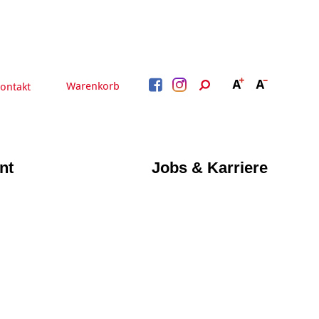
Warenkorb
ontakt
nt
Jobs & Karriere
BERATUNG &
ARBEIT &
BETREUUNG
QUALIFIZIERUNG
Beratung &
Psychosoziale Angebote
Qualifizierung
Gesetzliche Betreuung
Fortbildung
Quartiersmanagement
Beratung für Menschen
n
Schuldnerberatung
mit Schwerbehinderung
im Arbeitsleben