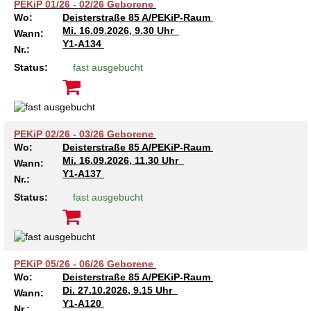
Kindertagesstätte Moorlilienweg /
PEKiP 01/26 - 02/26 Geborene
Kindertagesstätte Schneiderberg
Offene Sprach-Sprechstunde
Familienzentrum
Wo:
Deisterstraße 85 A/PEKiP-Raum
Mi.
16.09.2026, 9.30 Uhr
Wann:
Kindertagesstätte Sylter Weg
Kindertagesstätte Mühenkamp / Familienzentrum
Y1-A134
Nr.:
Status:
fast ausgebucht
Kindertagesstätte Petermannstraße /
Kindertagesstätte Tresckowstraße
Familienzentrum
Kindertagesstätte Voltmerstraße
Kindertagesstätte Pfarrlandplatz
PEKiP 02/26 - 03/26 Geborene
Wo:
Deisterstraße 85 A/PEKiP-Raum
Kindertagesstätte Wiehbergstraße
Hör- und Sprachheilkindergarten Ratswiese
Mi.
16.09.2026, 11.30 Uhr
Wann:
Y1-A137
Nr.:
Kindertagesstätte Rosenbergstraße
Status:
fast ausgebucht
Kindertagesstätte Schneiderberg
Kindertagesstätte Schweriner Straße /
Familienzentrum
PEKiP 05/26 - 06/26 Geborene
Wo:
Deisterstraße 85 A/PEKiP-Raum
Di.
27.10.2026, 9.15 Uhr
Kindertagesstätte Sylter Weg
Wann:
Y1-A120
Nr.: