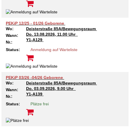
Kindertagesstätte Johannes-Lau-Hof
Kindertagesstätte Herbartstraße
Kindertagesstätte Klaus-Müller-Kilian-Weg /
Kindertagesstätte Hiltrud-Grote-Weg
“Mäuseburg” / Familienzentrum
PEKiP 12/25 - 01/26 Geborene
Wo:
Deisterstraße 85A/Bewegungsraum
Kindertagesstätte König-Ludwig-Straße
Kindertagesstätte Ibykusweg / Familienzentrum
Do.
13.08.2026, 11.00 Uhr
Wann:
Y1-A129
Nr.:
Kindertagesstätte Langes Feld “Deisterspatzen”
Kindertagesstätte Johannes-Lau-Hof
Status:
Anmeldung auf Warteliste
Kindertagesstätte Moorlilienweg /
Kindertagesstätte Kapellenbrink /
Familienzentrum
Familienzentrum
Kindertagesstätte Petermannstraße /
Kindertagesstätte Klaus-Müller-Kilian-Weg /
Familienzentrum
“Mäuseburg” / Familienzentrum
PEKiP 03/26 -04/26 Geborene
Wo:
Deisterstraße 85A/Bewegungsraum
Do.
03.09.2026, 9.00 Uhr
Kindertagesstätte Pfarrlandplatz
Kindertagesstätte König-Ludwig-Straße
Wann:
Y1-A139
Nr.:
Kindertagesstätte Rosenbergstraße
Kindertagesstätte Langes Feld “Deisterspatzen”
Status:
Plätze frei
Krippe Schleswiger Straße
Kindertagesstätte Levester Straße