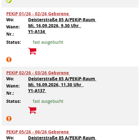
Kindertagesstätte Moorlilienweg /
Kindertagesstätte Schneiderberg
Offene Sprach-Sprechstunde
Familienzentrum
PEKiP 01/26 - 02/26 Geborene
Wo:
Deisterstraße 85 A/PEKiP-Raum
Kindertagesstätte Sylter Weg
Kindertagesstätte Mühenkamp / Familienzentrum
Mi.
16.09.2026, 9.30 Uhr
Wann:
Y1-A134
Nr.:
Kindertagesstätte Petermannstraße /
Kindertagesstätte Tresckowstraße
Status:
fast ausgebucht
Familienzentrum
Kindertagesstätte Voltmerstraße
Kindertagesstätte Pfarrlandplatz
PEKiP 02/26 - 03/26 Geborene
Kindertagesstätte Wiehbergstraße
Hör- und Sprachheilkindergarten Ratswiese
Wo:
Deisterstraße 85 A/PEKiP-Raum
Mi.
16.09.2026, 11.30 Uhr
Wann:
Kindertagesstätte Rosenbergstraße
Y1-A137
Nr.:
Status:
fast ausgebucht
Kindertagesstätte Schneiderberg
Kindertagesstätte Schweriner Straße /
Familienzentrum
PEKiP 05/26 - 06/26 Geborene
Kindertagesstätte Sylter Weg
Wo:
Deisterstraße 85 A/PEKiP-Raum