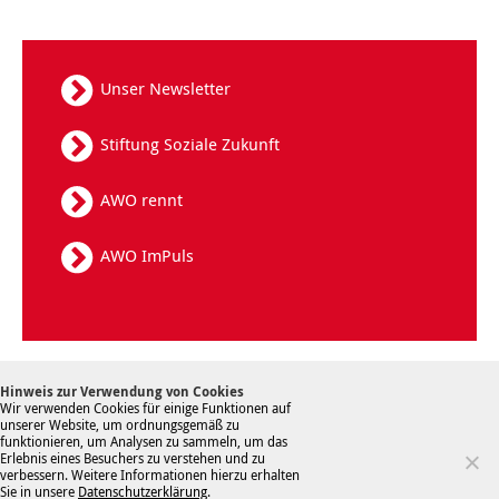
Unser Newsletter
Stiftung Soziale Zukunft
AWO rennt
AWO ImPuls
Kontakt
Datenschutz
Sitemap
Hinweis zur Verwendung von Cookies
Hinweisgebersystem
Impressum
Wir verwenden Cookies für einige Funktionen auf
unserer Website, um ordnungsgemäß zu
funktionieren, um Analysen zu sammeln, um das
Erlebnis eines Besuchers zu verstehen und zu
verbessern. Weitere Informationen hierzu erhalten
Sie in unsere
Datenschutzerklärung
.