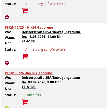
Status:
Anmeldung auf Warteliste
Kindertagesstätte Johannes-Lau-Hof
Kindertagesstätte Herbartstraße
Kindertagesstätte Klaus-Müller-Kilian-Weg /
Kindertagesstätte Hiltrud-Grote-Weg
“Mäuseburg” / Familienzentrum
PEKiP 12/25 - 01/26 Geborene
Kindertagesstätte König-Ludwig-Straße
Kindertagesstätte Ibykusweg / Familienzentrum
Wo:
Deisterstraße 85A/Bewegungsraum
Do.
13.08.2026, 11.00 Uhr
Wann:
Y1-A129
Kindertagesstätte Langes Feld “Deisterspatzen”
Kindertagesstätte Johannes-Lau-Hof
Nr.:
Status:
Anmeldung auf Warteliste
Kindertagesstätte Moorlilienweg /
Kindertagesstätte Kapellenbrink /
Familienzentrum
Familienzentrum
Kindertagesstätte Petermannstraße /
Kindertagesstätte Klaus-Müller-Kilian-Weg /
Familienzentrum
“Mäuseburg” / Familienzentrum
PEKiP 03/26 -04/26 Geborene
Wo:
Deisterstraße 85A/Bewegungsraum
Kindertagesstätte Pfarrlandplatz
Kindertagesstätte König-Ludwig-Straße
Do.
03.09.2026, 9.00 Uhr
Wann:
Y1-A139
Nr.:
Kindertagesstätte Rosenbergstraße
Kindertagesstätte Langes Feld “Deisterspatzen”
Status:
Plätze frei
Krippe Schleswiger Straße
Kindertagesstätte Levester Straße