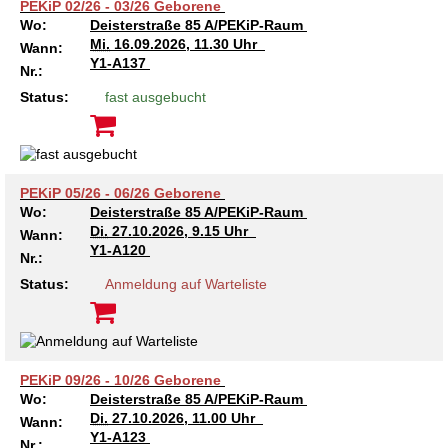
Kindertagesstätte Moorlilienweg /
PEKiP 02/26 - 03/26 Geborene
Kindertagesstätte Schneiderberg
Offene Sprach-Sprechstunde
Familienzentrum
Wo:
Deisterstraße 85 A/PEKiP-Raum
Mi.
16.09.2026, 11.30 Uhr
Wann:
Kindertagesstätte Sylter Weg
Kindertagesstätte Mühenkamp / Familienzentrum
Y1-A137
Nr.:
Status:
fast ausgebucht
Kindertagesstätte Petermannstraße /
Kindertagesstätte Tresckowstraße
Familienzentrum
Kindertagesstätte Voltmerstraße
Kindertagesstätte Pfarrlandplatz
PEKiP 05/26 - 06/26 Geborene
Wo:
Deisterstraße 85 A/PEKiP-Raum
Kindertagesstätte Wiehbergstraße
Hör- und Sprachheilkindergarten Ratswiese
Di.
27.10.2026, 9.15 Uhr
Wann:
Y1-A120
Nr.:
Kindertagesstätte Rosenbergstraße
Status:
Anmeldung auf Warteliste
Kindertagesstätte Schneiderberg
Kindertagesstätte Schweriner Straße /
Familienzentrum
PEKiP 09/26 - 10/26 Geborene
Wo:
Deisterstraße 85 A/PEKiP-Raum
Di.
27.10.2026, 11.00 Uhr
Kindertagesstätte Sylter Weg
Wann:
Y1-A123
Nr.: