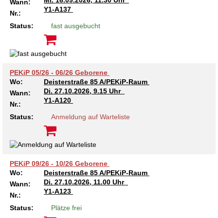
Mi.
16.09.2026, 11.30 Uhr
Kindertagesstätte Moorlilienweg /
Wann:
Kindertagesstätte Schneiderberg
Offene Sprach-Sprechstunde
Y1-A137
Familienzentrum
Nr.:
Status:
fast ausgebucht
Kindertagesstätte Sylter Weg
Kindertagesstätte Mühenkamp / Familienzentrum
Kindertagesstätte Petermannstraße /
Kindertagesstätte Tresckowstraße
Familienzentrum
PEKiP 05/26 - 06/26 Geborene
Kindertagesstätte Voltmerstraße
Kindertagesstätte Pfarrlandplatz
Wo:
Deisterstraße 85 A/PEKiP-Raum
Di.
27.10.2026, 9.15 Uhr
Wann:
Y1-A120
Nr.:
Kindertagesstätte Wiehbergstraße
Hör- und Sprachheilkindergarten Ratswiese
Status:
Anmeldung auf Warteliste
Kindertagesstätte Rosenbergstraße
Kindertagesstätte Schneiderberg
PEKiP 09/26 - 10/26 Geborene
Wo:
Deisterstraße 85 A/PEKiP-Raum
Kindertagesstätte Schweriner Straße /
Di.
27.10.2026, 11.00 Uhr
Familienzentrum
Wann:
Y1-A123
Nr.:
Kindertagesstätte Sylter Weg
Status:
Plätze frei